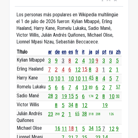
Los personas más populares en Wikipedia multilingüe
el 1 de julio de 2026 fueron: Kylian Mbappé, Erling
Haaland, Harry Kane, Romelu Lukaku, Sadio Mané,
Victor Willis, Julián Andrés Quiñones, Michael Olise,
Lionnel Mpasi Nzau, Sebastián Beccacece.
Título
ar
de
en
es
fr
it
ja
pl
pt
ru
zh
Kylian Mbappé
3
9
3
8
2
4
10
9
3
3
5
Erling Haaland
7
2
4
6
12
15
8
3
1
2
1
Harry Kane
45
10
10
1
10
10
11
8
4
5
7
Romelu Lukaku
5
6
6
7
4
13
6
2
7
57
89
Sadio Mané
28
3
19
15
5
6
2
8
10
93
174
Victor Willis
8
5
34
8
12
19
Julián Andrés
23
2
1
38
65
298
318
208
126
Quiñones
Michael Olise
16
11
18
1
5
34
15
7
12
9
Lionnel Mpasi
7
21
7
25
23
14