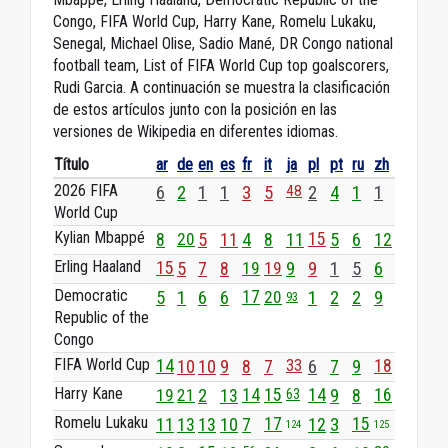
Congo, FIFA World Cup, Harry Kane, Romelu Lukaku,
Senegal, Michael Olise, Sadio Mané, DR Congo national
football team, List of FIFA World Cup top goalscorers,
Rudi Garcia. A continuación se muestra la clasificación
de estos artículos junto con la posición en las
versiones de Wikipedia en diferentes idiomas.
Título
ar
de
en
es
fr
it
ja
pl
pt
ru
zh
2026 FIFA
6
2
1
1
3
5
48
2
4
1
1
World Cup
Kylian Mbappé
8
20
5
11
4
8
11
15
5
6
12
Erling Haaland
15
5
7
8
19
19
9
9
1
5
6
Democratic
5
1
6
6
17
20
1
2
2
9
93
Republic of the
Congo
FIFA World Cup
14
10
10
9
8
7
33
6
7
9
18
Harry Kane
19
21
2
13
14
15
14
9
8
16
63
Romelu Lukaku
11
13
13
10
7
17
12
3
15
124
125