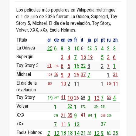
Los películas más populares en Wikipedia multilingüe
el 1 de julio de 2026 fueron: La Odisea, Supergirl, Toy
Story 5, Michael, El día de la revelación, Toy Story,
Volver, XXX, xXx, Enola Holmes.
Título
ar
de
en
es
fr
it
ja
pl
pt
ru
zh
La Odisea
25
6
8
3
10
6
5
4
2
3
62
Supergirl
3
4
7
15
19
5
3
6
Toy Story 5
61
6
5
15
22
8
2
7
1
154
Michael
56
9
9
25
37
7
1
31
128
El día de la
10
2
11
1
11
283
306
revelación
Toy Story
41
19
10
26
59
3
13
7
53
4
267
Volver
1
52
1
372
274
954
XXX
41
21
35
9
1
339
884
268
206
xXx
7
11
6
13
37
Enola Holmes
7
12
18
18
14
21
12
9
61
25
88