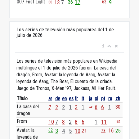
007 First Light
13
7
36
17
9
63
88
Los series de televisión más populares del 1 de
julio de 2026
Los series de televisión más populares en Wikipedia
multilingüe el 1 de julio de 2026 fueron: La casa del
dragón, From, Avatar: la leyenda de Aang, Avatar: la
leyenda de Aang, The Bear, El cuento de la criada,
Juego de Tronos, X-Men '97, Jackass, All Her Fault.
Título
ar
de
en
es
fr
it
ja
pl
pt
ru
zh
La casa del
7
2
2
1
3
1
6
6
1
30
243
dragón
From
10
7
8
2
8
6
1
11
182
Avatar: la
3
4
5
10
21
16
25
62
78
leyenda de