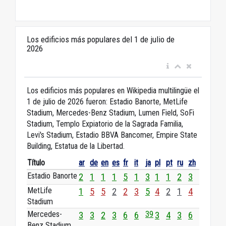
Los edificios más populares del 1 de julio de
2026
Los edificios más populares en Wikipedia multilingüe el
1 de julio de 2026 fueron: Estadio Banorte, MetLife
Stadium, Mercedes-Benz Stadium, Lumen Field, SoFi
Stadium, Templo Expiatorio de la Sagrada Familia,
Levi's Stadium, Estadio BBVA Bancomer, Empire State
Building, Estatua de la Libertad.
Título
ar
de
en
es
fr
it
ja
pl
pt
ru
zh
Estadio Banorte
2
1
1
1
5
1
3
1
1
2
3
MetLife
1
5
5
2
2
3
5
4
2
1
4
Stadium
Mercedes-
39
3
3
2
3
6
6
3
4
3
6
Benz Stadium