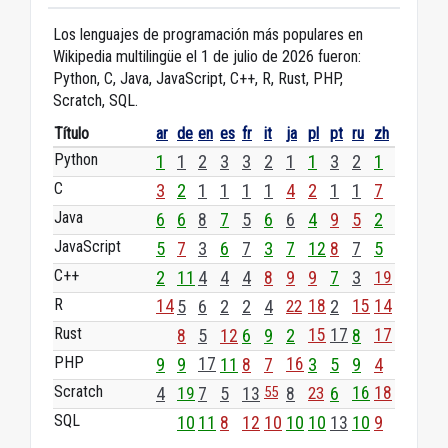
Los lenguajes de programación más populares en
Wikipedia multilingüe el 1 de julio de 2026 fueron:
Python, C, Java, JavaScript, C++, R, Rust, PHP,
Scratch, SQL.
Título
ar
de
en
es
fr
it
ja
pl
pt
ru
zh
Python
1
1
2
3
3
2
1
1
3
2
1
C
3
2
1
1
1
1
4
2
1
1
7
Java
6
6
8
7
5
6
6
4
9
5
2
JavaScript
5
7
3
6
7
3
7
12
8
7
5
C++
2
11
4
4
4
8
9
9
7
3
19
R
14
5
6
2
2
4
22
18
2
15
14
Rust
8
5
12
6
9
2
15
17
8
17
PHP
9
9
17
11
8
7
16
3
5
9
4
Scratch
4
19
7
5
13
55
8
23
6
16
18
SQL
10
11
8
12
10
10
10
13
10
9