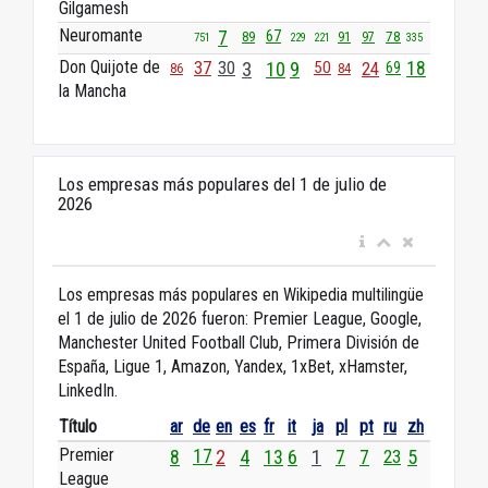
Gilgamesh
Neuromante
7
67
89
91
78
97
751
229
221
335
Don Quijote de
37
30
3
10
9
50
24
18
69
86
84
la Mancha
Los empresas más populares del 1 de julio de
2026
Los empresas más populares en Wikipedia multilingüe
el 1 de julio de 2026 fueron: Premier League, Google,
Manchester United Football Club, Primera División de
España, Ligue 1, Amazon, Yandex, 1xBet, xHamster,
LinkedIn.
Título
ar
de
en
es
fr
it
ja
pl
pt
ru
zh
Premier
8
17
2
4
13
6
1
7
7
23
5
League