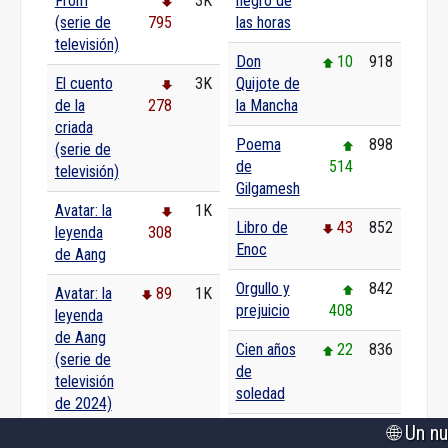
From
3K
negro de
(serie de
795
las horas
televisión)
Don
10
918
El cuento
3K
Quijote de
de la
278
la Mancha
criada
Poema
898
(serie de
de
514
televisión)
Gilgamesh
Avatar: la
1K
Libro de
43
852
leyenda
308
Enoc
de Aang
Orgullo y
842
Avatar: la
89
1K
prejuicio
408
leyenda
de Aang
Cien años
22
836
(serie de
de
televisión
soledad
de 2024)
🌐 Un nuevo anális
El cuento
748
Pa'
1K