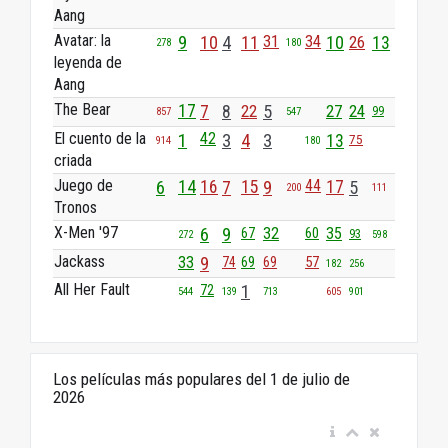
Aang
Avatar: la
9
10
4
11
31
34
10
26
13
278
180
leyenda de
Aang
The Bear
17
7
8
22
5
27
24
99
857
547
El cuento de la
42
1
3
4
3
13
75
914
180
criada
Juego de
44
6
14
16
7
15
9
17
5
200
111
Tronos
X-Men '97
6
9
32
60
35
67
93
272
598
Jackass
33
9
57
74
69
69
182
256
All Her Fault
1
72
544
139
713
605
901
Los películas más populares del 1 de julio de
2026