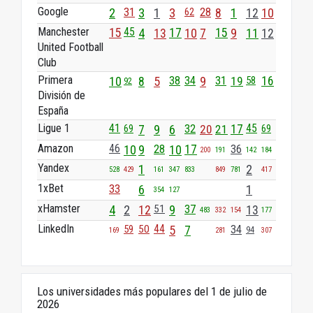
Google
28
2
31
3
1
3
8
1
12
10
62
Manchester
45
15
4
13
17
10
7
15
9
11
12
United Football
Club
Primera
10
8
5
38
34
9
31
19
58
16
92
División de
España
Ligue 1
41
45
7
9
6
32
20
21
17
69
69
Amazon
28
46
10
9
10
17
36
200
191
142
184
Yandex
1
2
528
429
161
347
833
849
781
417
1xBet
33
6
1
354
127
xHamster
4
2
12
51
9
37
13
483
332
154
177
LinkedIn
44
59
50
5
7
34
94
169
281
307
Los universidades más populares del 1 de julio de
2026