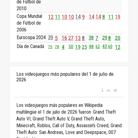
de Fútbol de
2010
Copa Mundial
12
11
10
10
14
9
14
14
8
11
19
de Fútbol de
2006
Eurocopa 2024
39
29
5
16
27
13
8
38
7
8
20
Día de Canadá
43
4
50
19
25
48
60
12
75
62
78
Los videojuegos más populares del 1 de julio de
2026
Los videojuegos más populares en Wikipedia
multilingüe el 1 de julio de 2026 fueron: Grand Theft
Auto VI, Grand Theft Auto V, Grand Theft Auto,
Minecraft, Roblox, Call of Duty, Assassin's Creed, Grand
Theft Auto: San Andreas, Love and Deepspace, 007