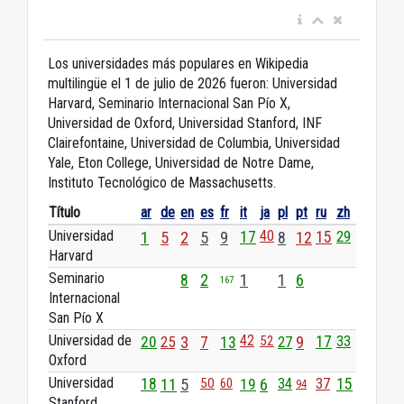
Los universidades más populares en Wikipedia
multilingüe el 1 de julio de 2026 fueron: Universidad
Harvard, Seminario Internacional San Pío X,
Universidad de Oxford, Universidad Stanford, INF
Clairefontaine, Universidad de Columbia, Universidad
Yale, Eton College, Universidad de Notre Dame,
Instituto Tecnológico de Massachusetts.
Título
ar
de
en
es
fr
it
ja
pl
pt
ru
zh
Universidad
40
29
1
5
2
5
9
17
8
12
15
Harvard
Seminario
8
2
1
1
6
167
Internacional
San Pío X
Universidad de
42
20
25
3
7
13
52
27
9
17
33
Oxford
Universidad
18
11
5
50
60
19
6
34
37
15
94
Stanford