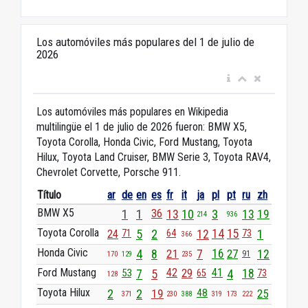
Los automóviles más populares del 1 de julio de
2026
Los automóviles más populares en Wikipedia
multilingüe el 1 de julio de 2026 fueron: BMW X5,
Toyota Corolla, Honda Civic, Ford Mustang, Toyota
Hilux, Toyota Land Cruiser, BMW Serie 3, Toyota RAV4,
Chevrolet Corvette, Porsche 911.
Título
ar
de
en
es
fr
it
ja
pl
pt
ru
zh
BMW X5
1
1
36
13
10
3
13
19
214
936
Toyota Corolla
24
5
2
12
14
15
1
71
64
73
366
Honda Civic
4
8
21
7
16
27
12
91
170
129
235
Ford Mustang
42
29
41
53
7
5
4
18
65
73
128
Toyota Hilux
2
2
19
48
25
371
230
388
319
173
222