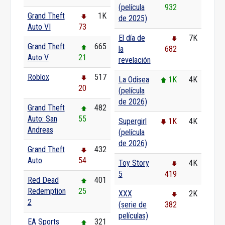
(película
932
Grand Theft
1K
de 2025)
Auto VI
73
El día de
7K
Grand Theft
665
la
682
Auto V
21
revelación
Roblox
517
La Odisea
1K
4K
20
(película
de 2026)
Grand Theft
482
Auto: San
55
Supergirl
1K
4K
Andreas
(película
de 2026)
Grand Theft
432
Auto
54
Toy Story
4K
5
419
Red Dead
401
Redemption
25
XXX
2K
2
(serie de
382
películas)
EA Sports
321