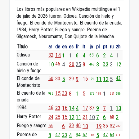
Los libros más populares en Wikipedia multilingüe el 1
de julio de 2026 fueron: Odisea, Canción de hielo y
fuego, El conde de Montecristo, El cuento de la criada,
1984, Harry Potter, Fuego y sangre, Poema de
Gilgamesh, Neuromante, Don Quijote de la Mancha.
Título
ar
de
en
es
fr
it
ja
pl
pt
ru
zh
Odisea
32
14
1
1
6
4
6
2
4
1
63
Canción de
45
10
4
20
25
8
3
33
3
12
465
hielo y fuego
El conde de
29
43
50
30
5
9
16
11
12
5
121
Montecristo
El cuento de la
15
33
8
1
5
1
995
875
198
351
686
criada
1984
46
23
16
14
4
17
37
9
7
1
13
Harry Potter
24
25
15
12
11
21
10
7
6
2
68
Fuego y sangre
39
40
56
6
10
19
35
32
287
Poema de
8
47
23
4
34
57
5
47
64
187
411