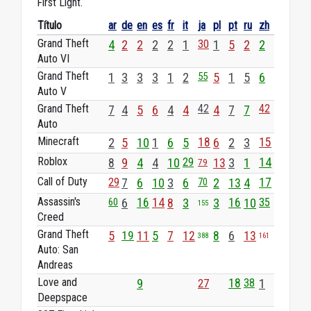
First Light.
Título
ar
de
en
es
fr
it
ja
pl
pt
ru
zh
Grand Theft
4
2
2
2
2
1
30
1
5
2
2
Auto VI
Grand Theft
1
3
3
3
1
2
55
5
1
5
6
Auto V
Grand Theft
42
42
7
4
5
6
4
4
4
7
7
Auto
Minecraft
2
5
10
1
6
5
18
6
2
3
15
Roblox
29
8
9
4
4
10
13
3
1
14
79
Call of Duty
29
7
6
10
3
6
2
13
4
17
70
Assassin's
60
6
16
14
8
3
3
16
10
35
155
Creed
Grand Theft
5
19
11
5
7
12
8
6
13
388
161
Auto: San
Andreas
Love and
9
27
18
38
1
Deepspace