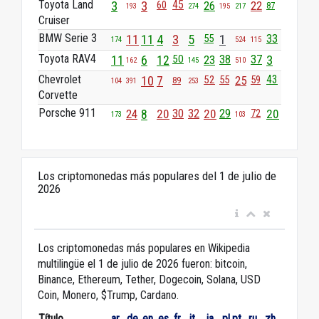
Toyota Land
45
3
3
60
26
22
87
193
274
195
217
Cruiser
BMW Serie 3
11
11
4
3
5
55
1
33
174
524
115
Toyota RAV4
11
6
12
50
23
38
37
3
162
145
510
Chevrolet
43
10
7
52
55
25
59
89
104
391
253
Corvette
Porsche 911
29
24
8
20
30
32
20
20
72
173
103
Los criptomonedas más populares del 1 de julio de
2026
Los criptomonedas más populares en Wikipedia
multilingüe el 1 de julio de 2026 fueron: bitcoin,
Binance, Ethereum, Tether, Dogecoin, Solana, USD
Coin, Monero, $Trump, Cardano.
Título
ar
de
en
es
fr
it
ja
pl
pt
ru
zh