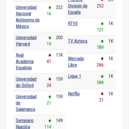
División de
252
Universidad
222
España
Nacional
16
Autónoma de
RTVE
1K
México
121
Universidad
200
TV Azteca
1K
Harvard
19
789
Real
174
Mercado
1K
Academia
41
Libre
266
Española
Ligue 1
1K
Universidad
159
588
de Oxford
24
Netflix
1K
Universidad
159
21
de
21
Salamanca
Seminario
149
Nuestra
114