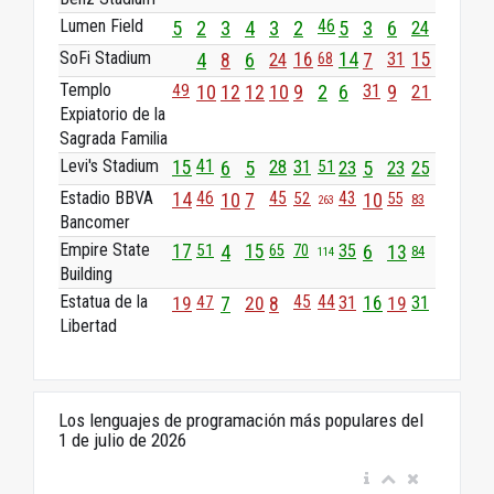
Lumen Field
5
2
3
4
3
2
46
5
3
6
24
SoFi Stadium
4
8
6
24
16
14
7
31
15
68
Templo
49
10
12
12
10
9
2
6
31
9
21
Expiatorio de la
Sagrada Familia
Levi's Stadium
41
28
15
6
5
31
51
23
5
23
25
Estadio BBVA
45
43
14
46
10
7
52
10
55
83
263
Bancomer
Empire State
17
51
4
15
35
6
13
65
70
84
114
Building
Estatua de la
45
44
19
47
7
20
8
31
16
19
31
Libertad
Los lenguajes de programación más populares del
1 de julio de 2026