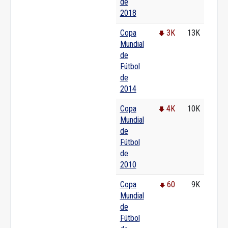
de
2018
Copa
3K
13K
Mundial
de
Fútbol
de
2014
Copa
4K
10K
Mundial
de
Fútbol
de
2010
Copa
60
9K
Mundial
de
Fútbol