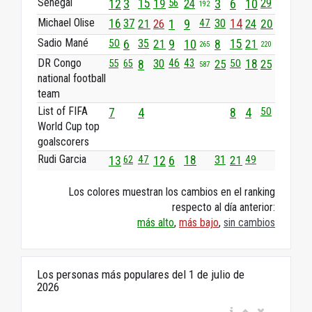
Senegal
29
12
3
15
19
56
24
3
6
10
192
Michael Olise
16
37
21
26
1
9
47
30
14
24
20
Sadio Mané
50
6
35
21
9
10
8
15
21
265
220
DR Congo
43
55
8
30
46
25
50
18
25
65
587
national football
team
List of FIFA
7
4
8
4
50
World Cup top
goalscorers
Rudi Garcia
13
47
12
6
18
31
21
49
62
Los colores muestran los cambios en el ranking
respecto al día anterior:
más alto
,
más bajo
,
sin cambios
Los personas más populares del 1 de julio de
2026