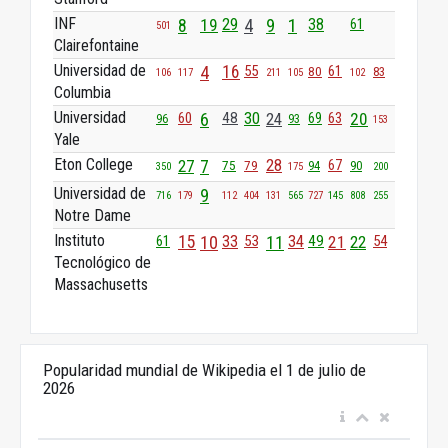
INF
29
8
19
4
9
1
38
61
501
Clairefontaine
Universidad de
4
16
55
61
80
83
106
117
211
105
102
Columbia
Universidad
60
6
48
30
24
20
69
63
93
96
153
Yale
Eton College
28
27
7
75
67
79
94
90
350
175
200
Universidad de
9
716
179
112
404
131
565
727
145
808
255
Notre Dame
Instituto
61
15
10
33
53
11
34
49
21
22
54
Tecnológico de
Massachusetts
Popularidad mundial de Wikipedia el 1 de julio de
2026