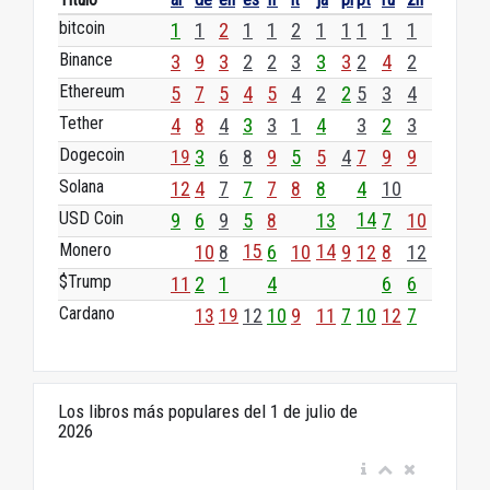
bitcoin
1
1
2
1
1
2
1
1
1
1
1
Binance
3
9
3
2
2
3
3
3
2
4
2
Ethereum
5
7
5
4
5
4
2
2
5
3
4
Tether
4
8
4
3
3
1
4
3
2
3
Dogecoin
19
3
6
8
9
5
5
4
7
9
9
Solana
12
4
7
7
7
8
8
4
10
USD Coin
9
6
9
5
8
13
14
7
10
Monero
10
8
15
6
10
14
9
12
8
12
$Trump
11
2
1
4
6
6
Cardano
13
19
12
10
9
11
7
10
12
7
Los libros más populares del 1 de julio de
2026