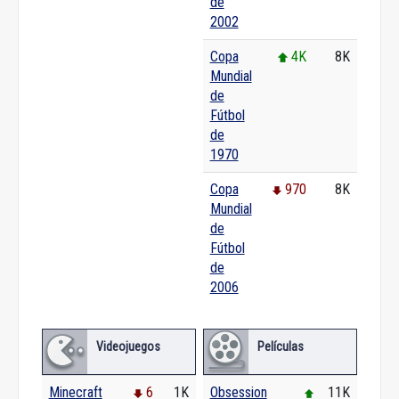
de
2002
Copa
4K
8K
Mundial
de
Fútbol
de
1970
Copa
970
8K
Mundial
de
Fútbol
de
2006
Videojuegos
Películas
Minecraft
6
1K
Obsession
11K