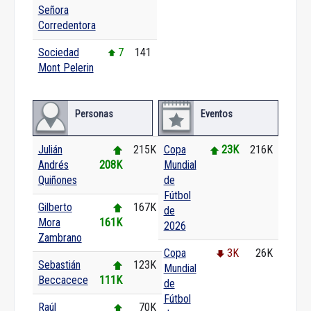
Señora
Corredentora
Sociedad
7
141
Mont Pelerin
Personas
Eventos
Julián
215K
Copa
23K
216K
Andrés
208K
Mundial
Quiñones
de
Fútbol
Gilberto
167K
de
Mora
161K
2026
Zambrano
Copa
3K
26K
Sebastián
123K
Mundial
Beccacece
111K
de
Fútbol
Raúl
70K