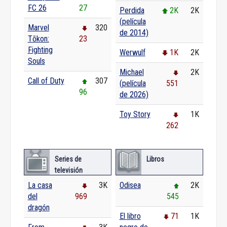
FC 26
27
Perdida
2K
2K
(película
Marvel
320
de 2014)
Tōkon:
23
Fighting
Werwulf
1K
2K
Souls
Michael
2K
Call of Duty
307
(película
551
96
de 2026)
Toy Story
1K
262
Series de
Libros
televisión
La casa
3K
Odisea
2K
del
969
545
dragón
El libro
71
1K