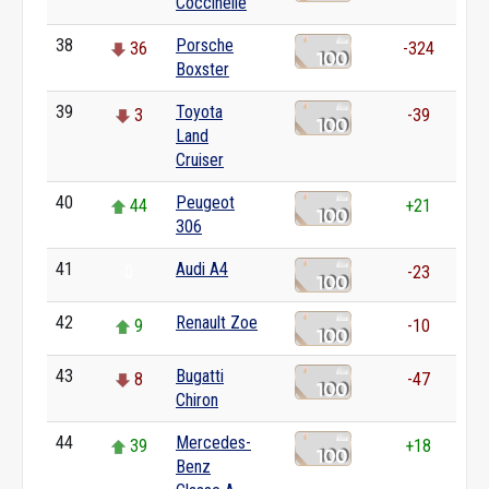
Coccinelle
38
Porsche
36
-324
Boxster
39
Toyota
3
-39
Land
Cruiser
40
Peugeot
44
+21
306
41
Audi A4
0
-23
42
Renault Zoe
9
-10
43
Bugatti
8
-47
Chiron
44
Mercedes-
39
+18
Benz