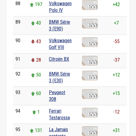
88
Volkswagen
197
+42
Polo IV
89
BMW Série
40
+7
3 (E90)
90
Volkswagen
43
-55
Golf VIII
91
Citroën BX
28
-37
92
BMW Série
50
+12
3 (E30)
93
Peugeot
60
+15
308
94
Ferrari
1
-12
Testarossa
95
La Jamais
131
+31