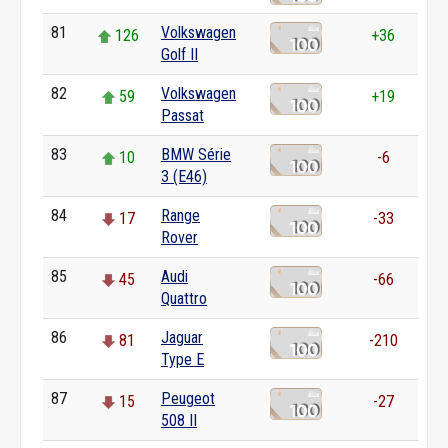
81
Volkswagen
126
+36
Golf II
82
Volkswagen
59
+19
Passat
83
BMW Série
10
-6
3 (E46)
84
Range
17
-33
Rover
85
Audi
45
-66
Quattro
86
Jaguar
81
-210
Type E
87
Peugeot
15
-27
508 II