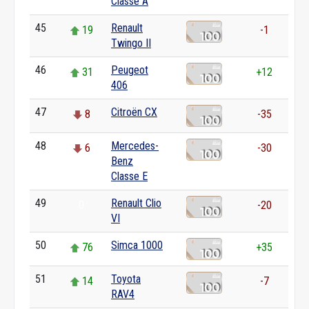
Classe A
45
Renault
19
-1
Twingo II
46
Peugeot
31
+12
406
47
Citroën CX
8
-35
48
Mercedes-
6
-30
Benz
Classe E
49
Renault Clio
0
-20
VI
50
Simca 1000
76
+35
51
Toyota
14
-7
RAV4