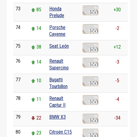
73
Honda
85
+30
Prelude
74
Porsche
14
-2
Cayenne
75
Seat León
38
+12
76
Renault
14
-3
Supercinq
77
Bugatti
10
-5
Tourbillon
78
Renault
11
-4
Captur II
79
BMW X3
22
-34
80
Citroën C15
23
0