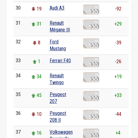
30
Audi A3
19
-92
31
Renault
31
+29
Mégane III
32
Ford
8
-39
Mustang
33
Ferrari F40
1
-26
34
Renault
34
+19
Twingo
35
Peugeot
45
+33
207
36
Peugeot
10
-44
208 II
37
Volkswagen
16
+4