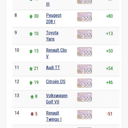
III
8
Peugeot
30
+80
208 I
9
Toyota
10
+13
Yaris
10
Renault Clio
15
+50
V
11
Audi TT
21
+54
12
Citroën DS
19
+46
13
Volkswagen
8
0
Golf VII
14
Renault
5
-51
Twingo I