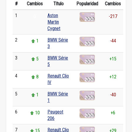
#
Cambios
Título
Popularidad
Cambios
1
Aston
0
-217
Martin
Cygnet
2
BMW Série
1
-44
3
3
BMW Série
5
+15
5
4
Renault Clio
8
+12
IV
5
BMW Série
1
-40
1
6
Peugeot
10
+6
206
7
Renault Clio
15
+29