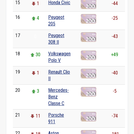
15
Honda Civic
1
-44
16
Peugeot
4
-25
205
17
Peugeot
0
-43
308 II
18
Volkswagen
30
+49
Polo V
19
Renault Clio
1
-40
II
20
Mercedes-
3
-5
Benz
Classe C
21
Porsche
11
-74
911
22
Aston