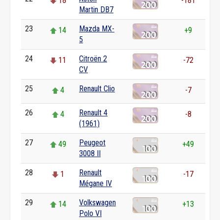
18
-181
Martin DB7
23
Mazda MX-
14
+9
5
24
Citroën 2
11
-72
CV
25
Renault Clio
4
-7
26
Renault 4
4
-8
(1961)
27
Peugeot
49
+49
3008 II
28
Renault
1
-17
Mégane IV
29
Volkswagen
14
+13
Polo VI