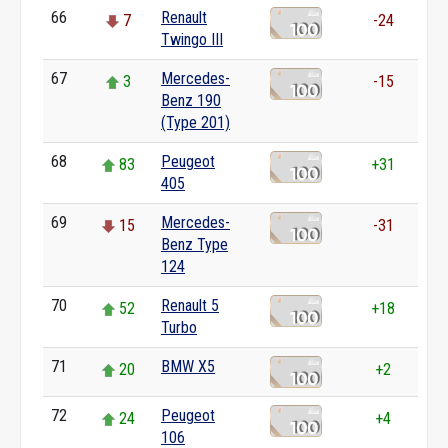
66
Renault
7
-24
Twingo III
67
Mercedes-
3
-15
Benz 190
(Type 201)
68
Peugeot
83
+31
405
69
Mercedes-
15
-31
Benz Type
124
70
Renault 5
52
+18
Turbo
71
BMW X5
20
+2
72
Peugeot
24
+4
106