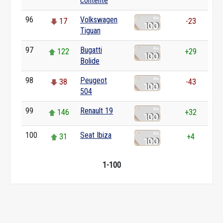
contente
96
Volkswagen
17
-23
Tiguan
97
Bugatti
122
+29
Bolide
98
Peugeot
38
-43
504
99
Renault 19
146
+32
100
Seat Ibiza
31
+4
1-100