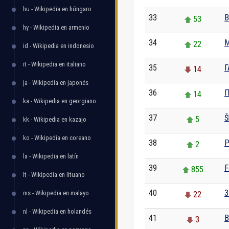
hu - Wikipedia en húngaro
33
B
53
hy - Wikipedia en armenio
34
M
22
id - Wikipedia en indonesio
it - Wikipedia en italiano
35
Г
14
ja - Wikipedia en japonés
36
П
14
ka - Wikipedia en georgiano
37
Š
5
kk - Wikipedia en kazajo
ko - Wikipedia en coreano
38
P
2
la - Wikipedia en latín
39
F
855
lt - Wikipedia en lituano
40
З
ms - Wikipedia en malayo
22
nl - Wikipedia en holandés
41
B
3