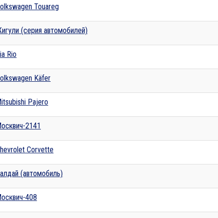
olkswagen Touareg
игули (серия автомобилей)
ia Rio
olkswagen Käfer
itsubishi Pajero
осквич-2141
hevrolet Corvette
алдай (автомобиль)
осквич-408