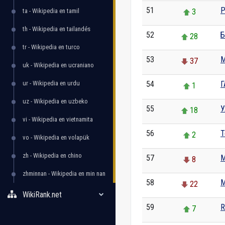
51
P
ta - Wikipedia en tamil
3
th - Wikipedia en tailandés
52
Б
28
tr - Wikipedia en turco
53
M
37
uk - Wikipedia en ucraniano
ur - Wikipedia en urdu
54
Г
1
uz - Wikipedia en uzbeko
55
У
18
vi - Wikipedia en vietnamita
56
T
2
vo - Wikipedia en volapük
zh - Wikipedia en chino
57
M
8
zhminnan - Wikipedia en min nan
58
М
22
WikiRank.net
59
R
7