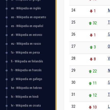
en - Wikipedia en inglés
24
M
1
eo - Wikipedia en esperanto
25
T
32
es - Wikipedia en español
26
Г
1
et - Wikipedia en estonio
eu - Wikipedia en vasco
27
О
3
fa - Wikipedia en persa
28
V
8
fi - Wikipedia en finlandés
29
N
fr - Wikipedia en francés
22
gl - Wikipedia en gallego
30
Г
11
he - Wikipedia en hebreo
31
T
12
hi - Wikipedia en hindi
hr - Wikipedia en croata
32
L
10