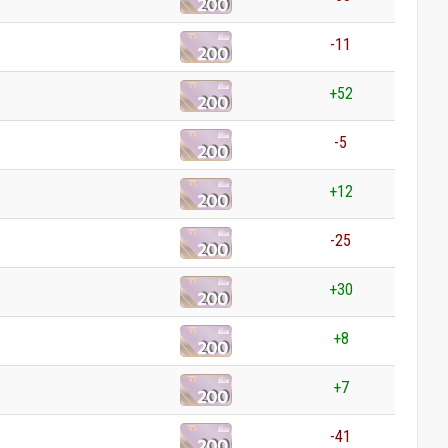
-11
+52
-5
+12
-25
+30
+8
+7
-41