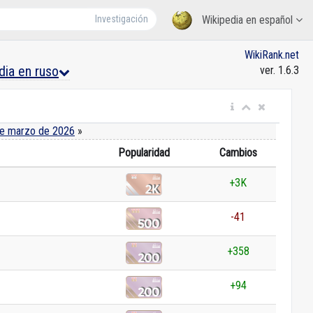
Investigación
Wikipedia en español
WikiRank.net
dia en ruso
ver. 1.6.3
e marzo de 2026
»
Popularidad
Cambios
+3K
-41
+358
+94