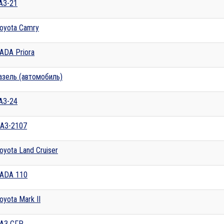
АЗ-21
oyota Camry
ADA Priora
азель (автомобиль)
АЗ-24
АЗ-2107
oyota Land Cruiser
ADA 110
oyota Mark II
АЗ СГР