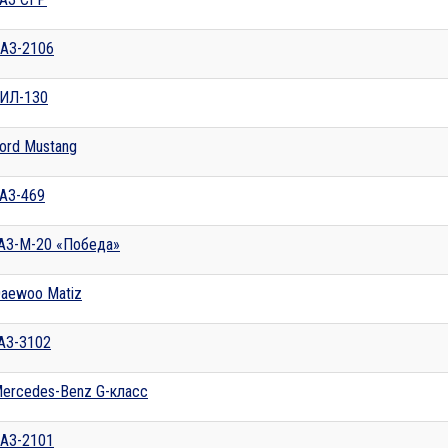
АЗ-2106
ИЛ-130
ord Mustang
АЗ-469
АЗ-М-20 «Победа»
aewoo Matiz
АЗ-3102
ercedes-Benz G-класс
АЗ-2101