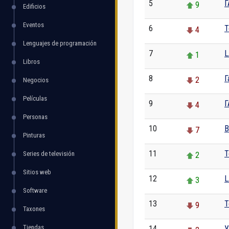
5
Г
9
Edificios
Eventos
6
T
4
Lenguajes de programación
7
L
1
Libros
8
Г
2
Negocios
Películas
9
Г
4
Personas
10
В
7
Pinturas
11
T
Series de televisión
2
Sitios web
12
L
3
Software
13
T
9
Taxones
Tiendas
14
У