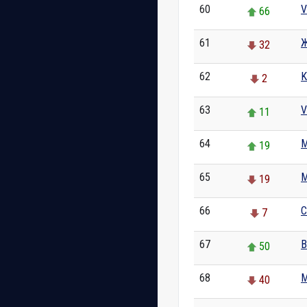
60
V
66
61
Ж
32
62
K
2
63
V
11
64
M
19
65
М
19
66
C
7
67
В
50
68
М
40