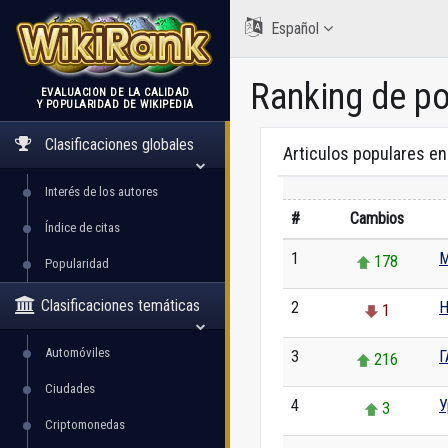
Español
Ranking de p
EVALUACIÓN DE LA CALIDAD
Y POPULARIDAD DE WIKIPEDIA
WikiRank
Clasificaciones globales
Articulos populares e
Interés de los autores
#
Cambios
Índice de citas
1
М
178
Popularidad
Clasificaciones temáticas
2
Н
1
Automóviles
3
Г
216
Ciudades
4
У
3
Criptomonedas