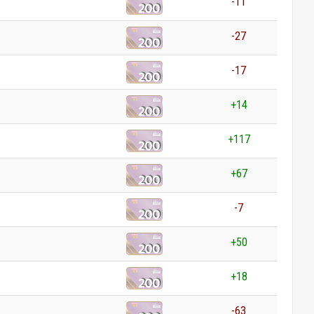
-11
-27
-17
+14
+117
+67
-7
+50
+18
-63