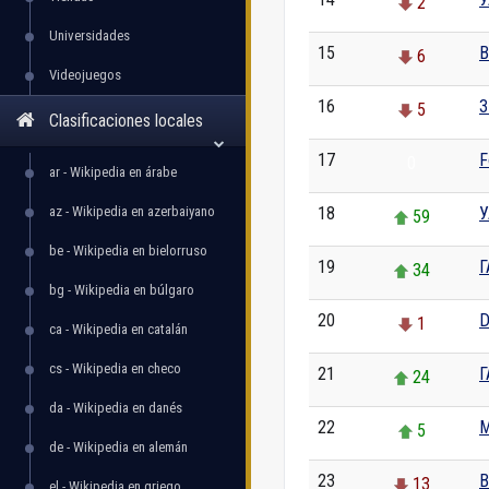
2
Universidades
15
В
6
Videojuegos
16
З
5
Clasificaciones locales
17
F
0
ar - Wikipedia en árabe
az - Wikipedia en azerbaiyano
18
У
59
be - Wikipedia en bielorruso
19
Г
34
bg - Wikipedia en búlgaro
20
D
1
ca - Wikipedia en catalán
cs - Wikipedia en checo
21
Г
24
da - Wikipedia en danés
22
M
5
de - Wikipedia en alemán
23
В
13
el - Wikipedia en griego