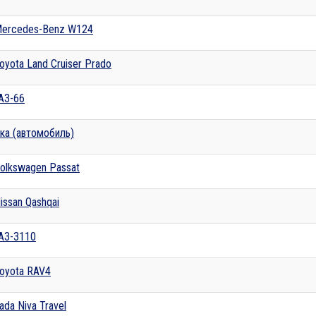
ercedes-Benz W124
oyota Land Cruiser Prado
АЗ-66
ка (автомобиль)
olkswagen Passat
issan Qashqai
АЗ-3110
oyota RAV4
ada Niva Travel