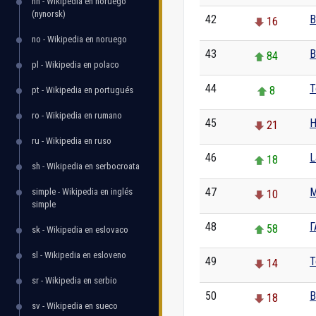
nn - Wikipedia en noruego
(nynorsk)
42
В
16
no - Wikipedia en noruego
43
84
pl - Wikipedia en polaco
44
T
8
pt - Wikipedia en portugués
ro - Wikipedia en rumano
45
H
21
ru - Wikipedia en ruso
46
L
18
sh - Wikipedia en serbocroata
47
M
simple - Wikipedia en inglés
10
simple
48
Г
58
sk - Wikipedia en eslovaco
sl - Wikipedia en esloveno
49
T
14
sr - Wikipedia en serbio
50
В
18
sv - Wikipedia en sueco