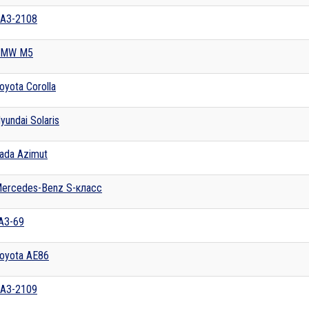
АЗ-2108
BMW M5
oyota Corolla
yundai Solaris
ada Azimut
ercedes-Benz S-класс
АЗ-69
oyota AE86
АЗ-2109