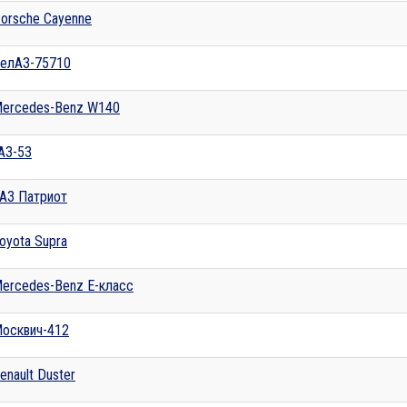
orsche Cayenne
елАЗ-75710
ercedes-Benz W140
АЗ-53
АЗ Патриот
oyota Supra
ercedes-Benz E-класс
осквич-412
enault Duster