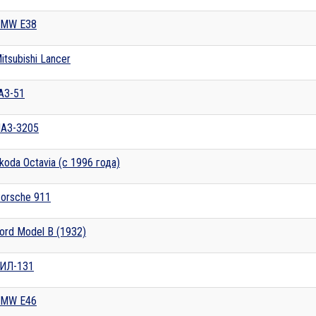
MW E38
itsubishi Lancer
АЗ-51
АЗ-3205
koda Octavia (с 1996 года)
orsche 911
ord Model B (1932)
ИЛ-131
MW E46