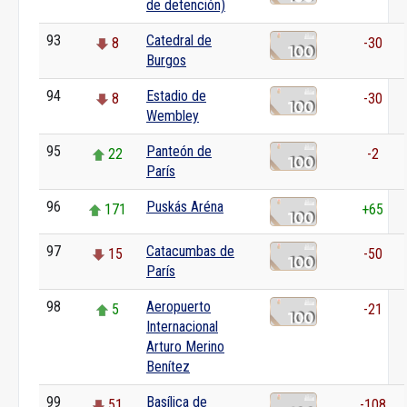
de detención)
93
Catedral de
8
-30
Burgos
94
Estadio de
8
-30
Wembley
95
Panteón de
22
-2
París
96
Puskás Aréna
171
+65
97
Catacumbas de
15
-50
París
98
Aeropuerto
5
-21
Internacional
Arturo Merino
Benítez
99
Basílica de
51
-108