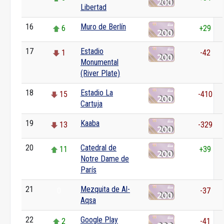
Libertad
16
Muro de Berlín
6
+29
17
Estadio
1
-42
Monumental
(River Plate)
18
Estadio La
15
-410
Cartuja
19
Kaaba
13
-329
20
Catedral de
11
+39
Notre Dame de
París
21
Mezquita de Al-
0
-37
Aqsa
22
Google Play
2
-41