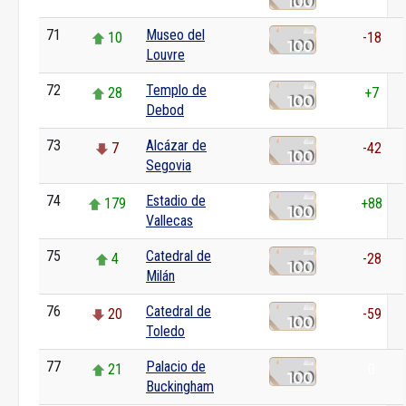
71
Museo del
10
-18
Louvre
72
Templo de
28
+7
Debod
73
Alcázar de
7
-42
Segovia
74
Estadio de
179
+88
Vallecas
75
Catedral de
4
-28
Milán
76
Catedral de
20
-59
Toledo
77
Palacio de
21
0
Buckingham