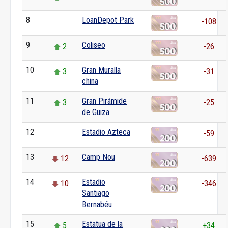
8
LoanDepot Park
0
-108
9
Coliseo
2
-26
10
Gran Muralla
3
-31
china
11
Gran Pirámide
3
-25
de Guiza
12
Estadio Azteca
0
-59
13
Camp Nou
12
-639
14
Estadio
10
-346
Santiago
Bernabéu
15
Estatua de la
5
+34