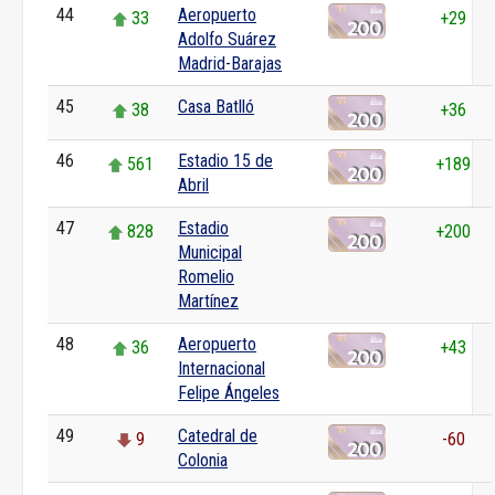
44
Aeropuerto
33
+29
Adolfo Suárez
Madrid-Barajas
45
Casa Batlló
38
+36
46
Estadio 15 de
561
+189
Abril
47
Estadio
828
+200
Municipal
Romelio
Martínez
48
Aeropuerto
36
+43
Internacional
Felipe Ángeles
49
Catedral de
9
-60
Colonia