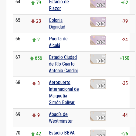
64
Estadio de
79
+62
Riazor
65
Colonia
23
-79
Dignidad
66
Puerta de
2
-24
Alcalá
67
Estadio Ciudad
656
+150
de Río Cuarto
Antonio Candini
68
Aeropuerto
3
-35
Internacional de
Maiquetía
Simón Bolívar
69
Abadía de
9
-44
Westminster
70
Estadio BBVA
42
+25