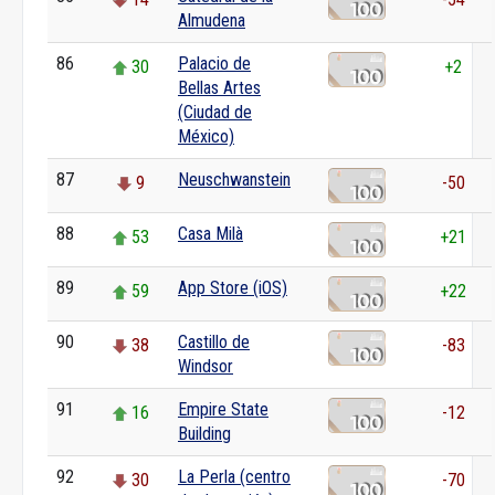
Almudena
86
Palacio de
30
+2
Bellas Artes
(Ciudad de
México)
87
Neuschwanstein
9
-50
88
Casa Milà
53
+21
89
App Store (iOS)
59
+22
90
Castillo de
38
-83
Windsor
91
Empire State
16
-12
Building
92
La Perla (centro
30
-70