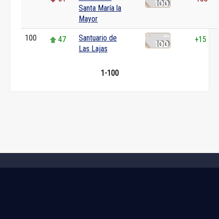
Santa María la
Mayor
100
Santuario de
47
+15
Las Lajas
1-100
🌐
Confiamos en la calidad de Wikipedia
2015-2026,
WikiRank.net
, CC BY-SA 4.0