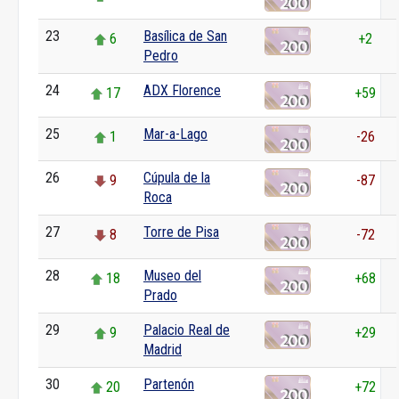
23
Basílica de San
6
+2
Pedro
24
ADX Florence
17
+59
25
Mar-a-Lago
1
-26
26
Cúpula de la
9
-87
Roca
27
Torre de Pisa
8
-72
28
Museo del
18
+68
Prado
29
Palacio Real de
9
+29
Madrid
30
Partenón
20
+72