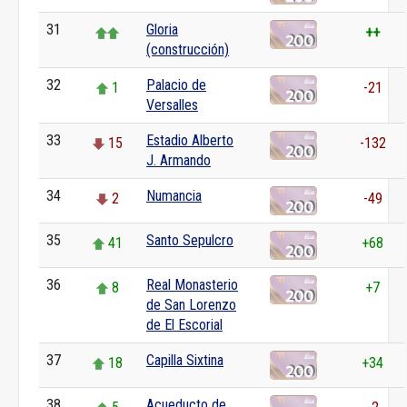
31
Gloria
++
(construcción)
32
Palacio de
1
-21
Versalles
33
Estadio Alberto
15
-132
J. Armando
34
Numancia
2
-49
35
Santo Sepulcro
41
+68
36
Real Monasterio
8
+7
de San Lorenzo
de El Escorial
37
Capilla Sixtina
18
+34
38
Acueducto de