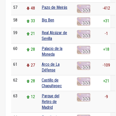
57
Pazo de Meirás
48
-412
58
Big Ben
33
+31
59
Real Alcázar de
21
-1
Sevilla
60
Palacio de la
28
+18
Moneda
61
Arco de La
27
-109
Défense
62
Castillo de
28
+21
Chapultepec
63
Parque del
12
-9
Retiro de
Madrid