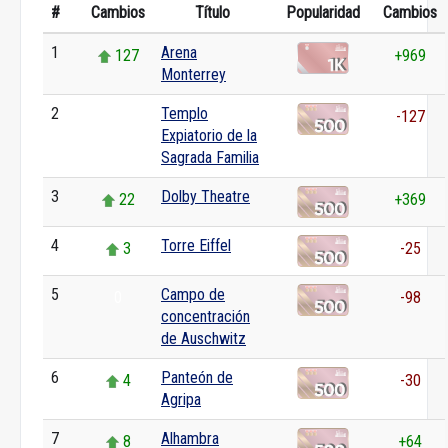
#
Cambios
Título
Popularidad
Cambios
1
Arena
127
+969
Monterrey
2
Templo
0
-127
Expiatorio de la
Sagrada Familia
3
Dolby Theatre
22
+369
4
Torre Eiffel
3
-25
5
Campo de
0
-98
concentración
de Auschwitz
6
Panteón de
4
-30
Agripa
7
Alhambra
8
+64