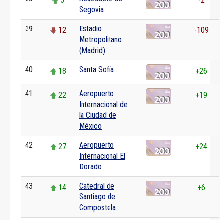
5
-2
Segovia
39
Estadio
12
-109
Metropolitano
(Madrid)
40
Santa Sofía
18
+26
41
Aeropuerto
22
+19
Internacional de
la Ciudad de
México
42
Aeropuerto
27
+24
Internacional El
Dorado
43
Catedral de
14
+6
Santiago de
Compostela