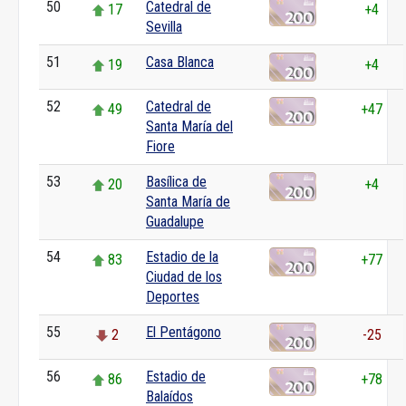
50
Catedral de
17
+4
Sevilla
51
Casa Blanca
19
+4
52
Catedral de
49
+47
Santa María del
Fiore
53
Basílica de
20
+4
Santa María de
Guadalupe
54
Estadio de la
83
+77
Ciudad de los
Deportes
55
El Pentágono
2
-25
56
Estadio de
86
+78
Balaídos