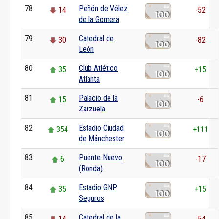
78
Peñón de Vélez
14
-52
de la Gomera
79
Catedral de
30
-82
León
80
Club Atlético
35
+15
Atlanta
81
Palacio de la
15
-6
Zarzuela
82
Estadio Ciudad
354
+111
de Mánchester
83
Puente Nuevo
6
-17
(Ronda)
84
Estadio GNP
35
+15
Seguros
85
Catedral de la
14
-54