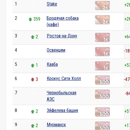
1
Stake
0
+2
2
Бродячая собака
359
+2
(кафе)
3
Ростов-на-Дону
2
+6
4
Освенцим
0
-18
5
Кааба
1
+5
6
Крокус Сити Холл
3
-47
7
Чернобыльская
0
-8
АЭС
8
Эйфелева башня
2
+5
9
Мурманск
2
+1