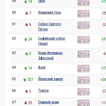
59
Ейск
14
+1
60
Храмовая гора
7
-3
61
Собор Святого
9
-3
Петра
62
Софийский собор
24
+3
(Киев)
63
Храм Артемиды
4
-6
Эфесской
64
Азов
14
+1
65
Йоркский замок
727
+24
66
Туапсе
5
-2
67
Главный храм
25
-11