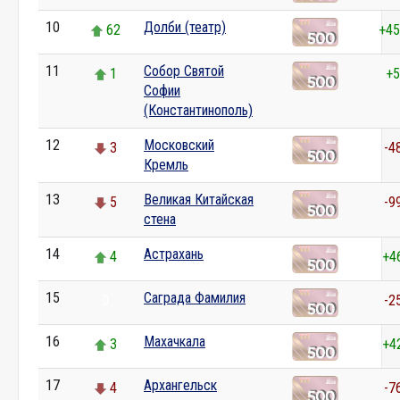
10
Долби (театр)
62
+45
11
Собор Святой
1
+5
Софии
(Константинополь)
12
Московский
3
-4
Кремль
13
Великая Китайская
5
-9
стена
14
Астрахань
4
+4
15
Саграда Фамилия
0
-2
16
Махачкала
3
+4
17
Архангельск
4
-7