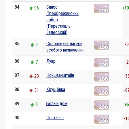
84
Спасо-
96
+10
Преображенский
собор
(Переславль-
Залесский)
85
Соловецкий лагерь
3
-9
особого назначения
86
Лувр
7
-2
87
Нойшванштайн
23
-5
88
Хрущёвка
31
-6
89
Белый дом
8
+6
90
Пентагон
0
-1