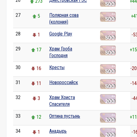
26
Днестровская ГЭС
273
+44
27
Полярная сова
5
+4
(колония)
28
Google Play
1
-5
29
Храм Гроба
17
+15
Господня
30
Кресты
16
-20
31
Новороссийск
11
-14
32
Храм Христа
3
-4
Спасителя
33
Оптина пустынь
12
+11
34
Анадырь
1
-1