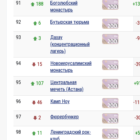
91
Боголюбский
188
+13
монастырь
92
Бутырская тюрьма
6
-3
93
Дахау
3
-9
(концентрационный
лагерь)
94
Новоиерусалимский
15
-3
монастырь
95
Центральная
107
+9
мечеть (Астана)
96
Камп Ноу
46
-11
97
Фюрербункер
2
-3
98
Ленинградский рок-
11
+5
клуб