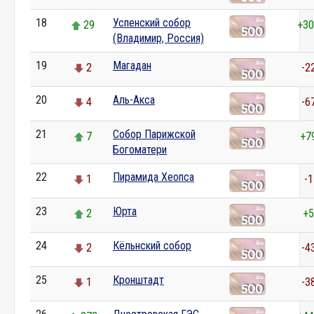
18
Успенский собор
29
+30
(Владимир, Россия)
19
Магадан
2
-2
20
Аль-Акса
4
-6
21
Собор Парижской
7
+7
Богоматери
22
Пирамида Хеопса
1
-1
23
Юрта
2
+5
24
Кёльнский собор
2
-4
25
Кронштадт
1
-3