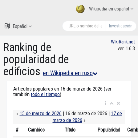
Wikipedia en español
Español
Investigación
WikiRank.net
Ranking de
ver. 1.6.3
popularidad de
edificios
en Wikipedia en ruso
Articulos populares en 16 de marzo de 2026 (ver
también
todo el tiempo
)
«
15 de marzo de 2026
| 16 de marzo de 2026 |
17 de
marzo de 2026
»
#
Cambios
Título
Popularidad
Camb