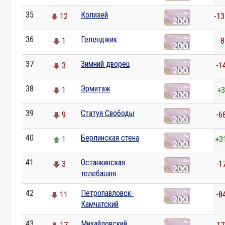
35
Колизей
12
-13
36
Геленджик
1
-8
37
Зимний дворец
3
-1
38
Эрмитаж
1
+3
39
Статуя Свободы
9
-6
40
Берлинская стена
1
+3
41
Останкинская
3
-1
телебашня
42
Петропавловск-
11
-8
Камчатский
43
Михайловский