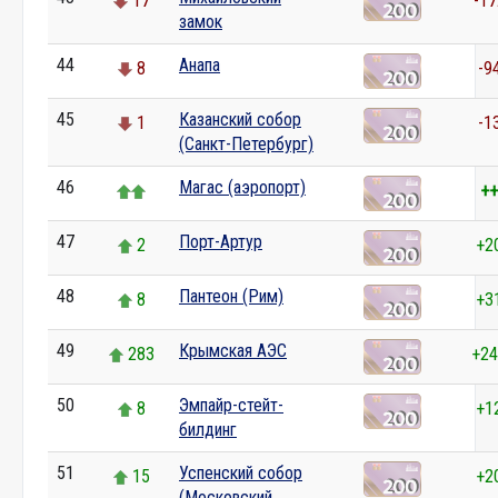
17
-17
замок
44
Анапа
8
-9
45
Казанский собор
1
-1
(Санкт-Петербург)
46
Магас (аэропорт)
++
47
Порт-Артур
2
+2
48
Пантеон (Рим)
8
+3
49
Крымская АЭС
283
+24
50
Эмпайр-стейт-
8
+1
билдинг
51
Успенский собор
15
+2
(Московский