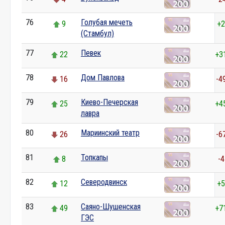
76
Голубая мечеть
9
+2
(Стамбул)
77
Певек
22
+3
78
Дом Павлова
16
-4
79
Киево-Печерская
25
+4
лавра
80
Мариинский театр
26
-6
81
Топкапы
8
-4
82
Северодвинск
12
+5
83
Саяно-Шушенская
49
+7
ГЭС