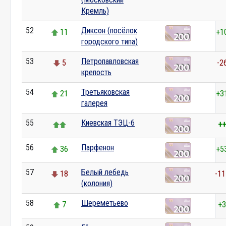
Кремль)
52
Диксон (посёлок
11
+1
городского типа)
53
Петропавловская
5
-2
крепость
54
Третьяковская
21
+3
галерея
55
Киевская ТЭЦ-6
++
56
Парфенон
36
+5
57
Белый лебедь
18
-11
(колония)
58
Шереметьево
7
+3