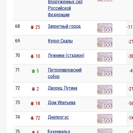
Вооружённых сил
Российской
Федерации
68
Запретный город
25
-11
69
Купол Скалы
0
-2
70
Лужники (стадион)
10
-3
71
Петропавловский
5
-4
собор
72
Дворец Путина
2
-2
73
Дом Ипатьева
18
-5
74
Днепрогэс
72
-1
75
Бухенвальд
4
-2