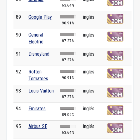
63.64%
89
Google Play
inglés
90.91%
90
General
inglés
87.27%
Electric
91
Disneyland
inglés
87.27%
92
Rotten
inglés
90.91%
Tomatoes
93
Louis Vuitton
inglés
87.27%
94
Emirates
inglés
89.09%
95
Airbus SE
inglés
63.64%