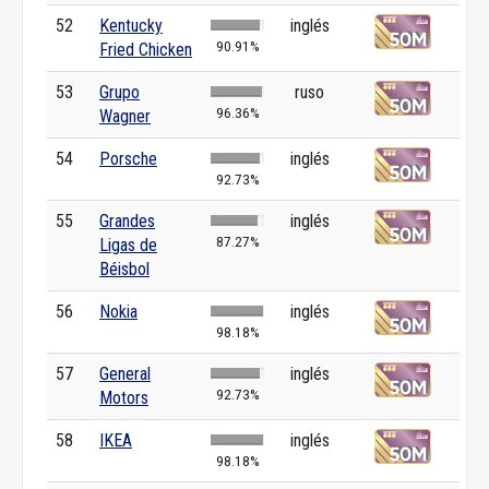
52
Kentucky
inglés
90.91%
Fried Chicken
53
Grupo
ruso
96.36%
Wagner
54
Porsche
inglés
92.73%
55
Grandes
inglés
87.27%
Ligas de
Béisbol
56
Nokia
inglés
98.18%
57
General
inglés
92.73%
Motors
58
IKEA
inglés
98.18%