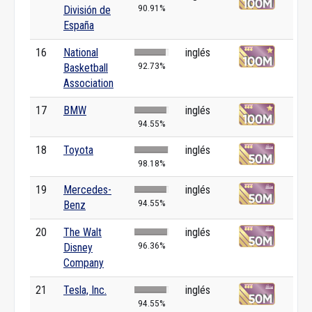
90.91%
División de
España
16
National
inglés
92.73%
Basketball
Association
17
BMW
inglés
94.55%
18
Toyota
inglés
98.18%
19
Mercedes-
inglés
94.55%
Benz
20
The Walt
inglés
96.36%
Disney
Company
21
Tesla, Inc.
inglés
94.55%