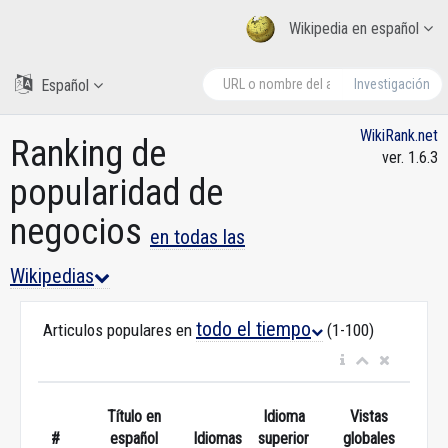
Wikipedia en español
Español
Investigación
WikiRank.net
Ranking de
ver. 1.6.3
popularidad de
negocios
en todas las
Wikipedias
todo el tiempo
Articulos populares en
(1-100)
Título en
Idioma
Vistas
#
español
Idiomas
superior
globales