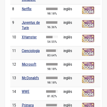
8
Netflix
inglés
98.18%
9
Juventus de
inglés
96.36%
Turín
10
XHamster
inglés
54.55%
11
Cienciología
inglés
83.64%
12
Microsoft
inglés
98.18%
13
McDonald's
inglés
98.18%
14
WWE
inglés
81.82%
15
Primera
inglés