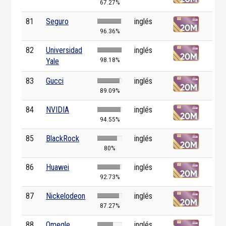
67.27%
81
Seguro
inglés
96.36%
82
Universidad
inglés
98.18%
Yale
83
Gucci
inglés
89.09%
84
NVIDIA
inglés
94.55%
85
BlackRock
inglés
80%
86
Huawei
inglés
92.73%
87
Nickelodeon
inglés
87.27%
88
Omegle
inglés