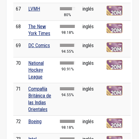
67
LVMH
inglés
80%
68
The New
inglés
98.18%
York Times
69
DC Comics
inglés
94.55%
70
National
inglés
90.91%
Hockey
League
71
Compañía
inglés
94.55%
Británica de
las Indias
Orientales
72
Boeing
inglés
98.18%