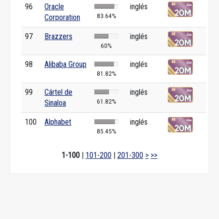
96
Oracle
inglés
83.64%
Corporation
97
Brazzers
inglés
60%
98
Alibaba Group
inglés
81.82%
99
Cártel de
inglés
61.82%
Sinaloa
100
Alphabet
inglés
85.45%
1-100
|
101-200
|
201-300
>
>>