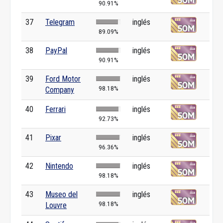
90.91%
37
Telegram
inglés
89.09%
38
PayPal
inglés
90.91%
39
Ford Motor
inglés
98.18%
Company
40
Ferrari
inglés
92.73%
41
Pixar
inglés
96.36%
42
Nintendo
inglés
98.18%
43
Museo del
inglés
98.18%
Louvre