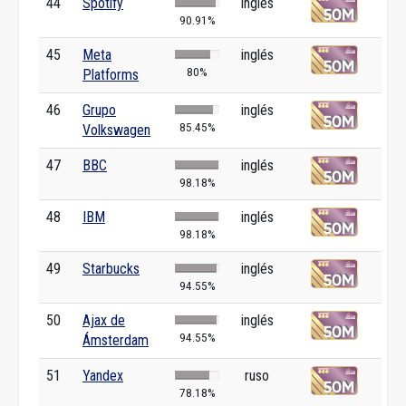
44
Spotify
inglés
90.91%
45
Meta
inglés
80%
Platforms
46
Grupo
inglés
85.45%
Volkswagen
47
BBC
inglés
98.18%
48
IBM
inglés
98.18%
49
Starbucks
inglés
94.55%
50
Ajax de
inglés
94.55%
Ámsterdam
51
Yandex
ruso
78.18%