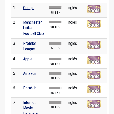
1
Google
inglés
98.18%
2
Manchester
inglés
98.18%
United
Football Club
3
Premier
inglés
94.55%
League
4
Apple
inglés
98.18%
5
Amazon
inglés
98.18%
6
Pornhub
inglés
85.45%
7
Internet
inglés
98.18%
Movie
Database