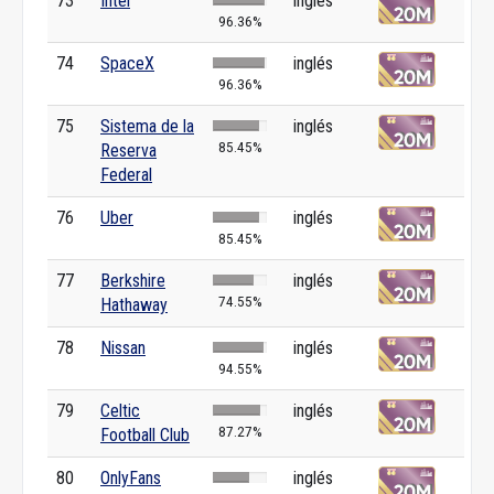
73
Intel
inglés
96.36%
74
SpaceX
inglés
96.36%
75
Sistema de la
inglés
85.45%
Reserva
Federal
76
Uber
inglés
85.45%
77
Berkshire
inglés
74.55%
Hathaway
78
Nissan
inglés
94.55%
79
Celtic
inglés
87.27%
Football Club
80
OnlyFans
inglés