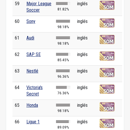
59
Major League
inglés
81.82%
Soccer
60
Sony
inglés
98.18%
61
Audi
inglés
98.18%
62
SAP SE
inglés
85.45%
63
Nestlé
inglés
96.36%
64
Victoria's
inglés
76.36%
Secret
65
Honda
inglés
98.18%
66
Ligue 1
inglés
89.09%