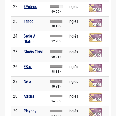
22
XVideos
inglés
69.09%
23
Yahoo!
inglés
98.18%
24
Serie A
inglés
92.73%
(Italia)
25
Studio Ghibli
inglés
90.91%
26
EBay
inglés
98.18%
27
Nike
inglés
90.91%
28
Adidas
inglés
94.55%
29
Playboy
inglés
92.73%