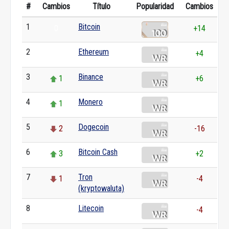
#
Cambios
Título
Popularidad
Cambios
1
Bitcoin
0
+14
2
Ethereum
0
+4
3
Binance
1
+6
4
Monero
1
0
5
Dogecoin
2
-16
6
Bitcoin Cash
3
+2
7
Tron
1
-4
(kryptowaluta)
8
Litecoin
0
-4