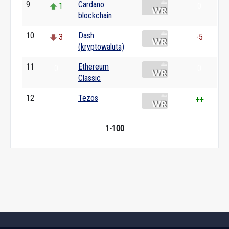
9
Cardano
1
0
blockchain
10
Dash
3
-5
(kryptowaluta)
11
Ethereum
0
0
Classic
12
Tezos
++
++
1-100