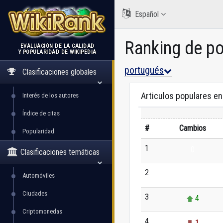
Español
Ranking de p
EVALUACIÓN DE LA CALIDAD
Y POPULARIDAD DE WIKIPEDIA
WikiRank
portugués
Clasificaciones globales
Articulos populares e
Interés de los autores
Índice de citas
#
Cambios
Popularidad
1
0
Clasificaciones temáticas
2
0
Automóviles
Ciudades
3
4
Criptomonedas
4
1