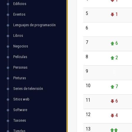
Edificios
5
1
Eventos
Lenguajes de programación
6
0
Libros
7
6
Negocios
8
Películas
2
Personas
9
0
Pinturas
10
7
Series de televisión
Sitios web
11
6
Software
12
4
Taxones
13
Tiendas