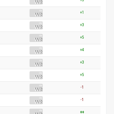
+1
+3
+5
+4
+3
+5
-1
-1
++