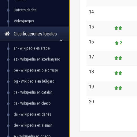
Universidades
14
0
Videojuegos
15
Clasificaciones locales
16
2
ar - Wikipedia en árabe
17
az - Wikipedia en azerbaiyano
be - Wikipedia en bielorruso
18
bg - Wikipedia en búlgaro
19
ca - Wikipedia en catalán
20
++
cs - Wikipedia en checo
da - Wikipedia en danés
de - Wikipedia en alemán
el - Wikipedia en griego