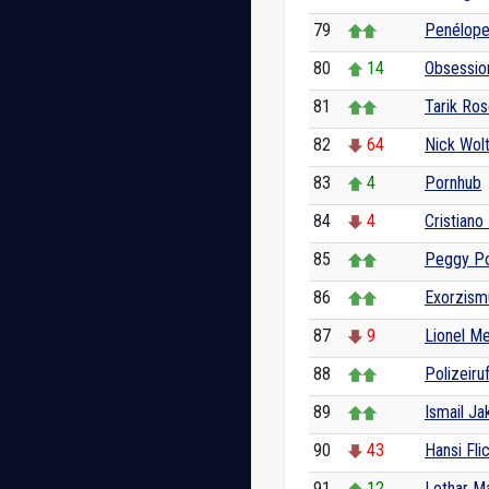
79
Penélope
80
14
Obsession
81
Tarik Ro
82
64
Nick Wol
83
4
Pornhub
84
4
Cristiano
85
Peggy P
86
Exorzism
87
9
Lionel Me
88
Polizeiru
89
Ismail Ja
90
43
Hansi Fli
91
12
Lothar M