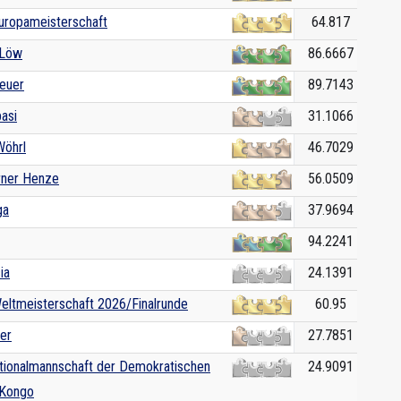
Europameisterschaft
64.817
 Löw
86.6667
euer
89.7143
asi
31.1066
öhrl
46.7029
ner Henze
56.0509
ga
37.9694
94.2241
ia
24.1391
Weltmeisterschaft 2026/Finalrunde
60.95
er
27.7851
ationalmannschaft der Demokratischen
24.9091
 Kongo