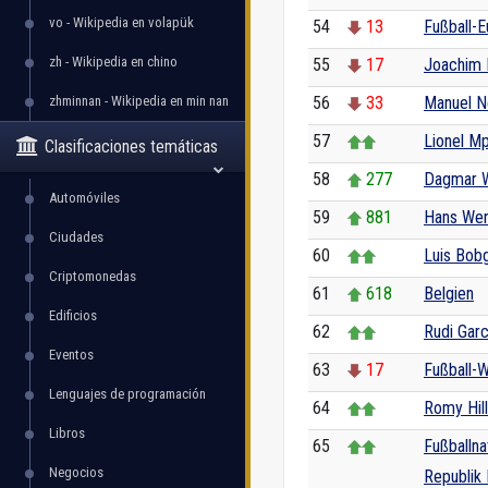
vo - Wikipedia en volapük
54
13
Fußball-
zh - Wikipedia en chino
55
17
Joachim
zhminnan - Wikipedia en min nan
56
33
Manuel N
57
Lionel Mp
Clasificaciones temáticas
58
277
Dagmar W
Automóviles
59
881
Hans Wer
Ciudades
60
Luis Bob
Criptomonedas
61
618
Belgien
Edificios
62
Rudi Garc
Eventos
63
17
Fußball-
Lenguajes de programación
64
Romy Hill
Libros
65
Fußballn
Negocios
Republik