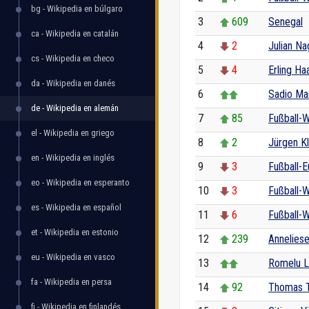
bg - Wikipedia en búlgaro
3
609
Senegal
ca - Wikipedia en catalán
4
2
Julian N
cs - Wikipedia en checo
5
4
Erling Ha
da - Wikipedia en danés
6
Sadio Ma
de - Wikipedia en alemán
7
85
Fußball-
el - Wikipedia en griego
8
2
Jürgen K
en - Wikipedia en inglés
9
3
Fußball-
eo - Wikipedia en esperanto
10
3
Fußball-
es - Wikipedia en español
11
6
Fußball-
et - Wikipedia en estonio
12
239
Annelies
eu - Wikipedia en vasco
13
Romelu L
fa - Wikipedia en persa
14
92
Thomas T
fi - Wikipedia en finlandés