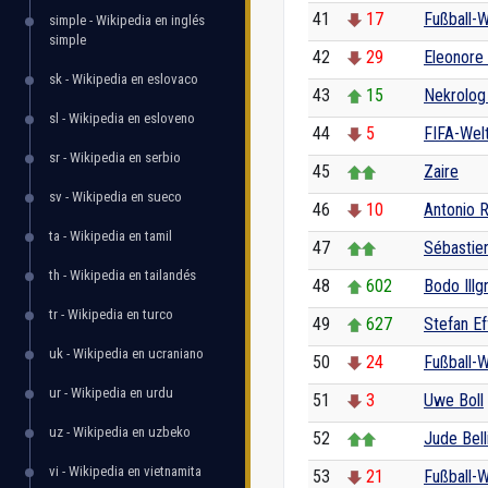
41
17
Fußball-
simple - Wikipedia en inglés
simple
42
29
Eleonore
sk - Wikipedia en eslovaco
43
15
Nekrolog
sl - Wikipedia en esloveno
44
5
FIFA-Welt
sr - Wikipedia en serbio
45
Zaire
sv - Wikipedia en sueco
46
10
Antonio 
ta - Wikipedia en tamil
47
Sébastie
th - Wikipedia en tailandés
48
602
Bodo Illg
tr - Wikipedia en turco
49
627
Stefan E
uk - Wikipedia en ucraniano
50
24
Fußball-
ur - Wikipedia en urdu
51
3
Uwe Boll
uz - Wikipedia en uzbeko
52
Jude Bel
vi - Wikipedia en vietnamita
53
21
Fußball-