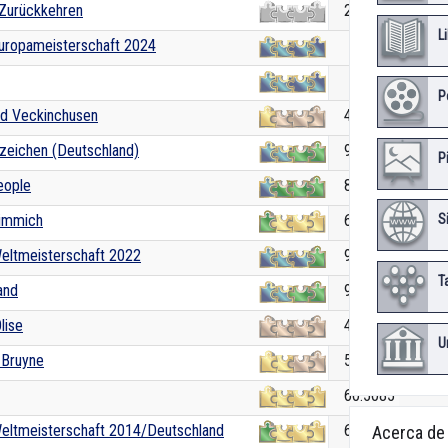
 Zurückkehren
20.8364
L
Europameisterschaft 2024
100.0
100.0
P
nd Veckinchusen
47.4478
zeichen (Deutschland)
93.1509
P
eople
86.7399
immich
66.9549
S
Weltmeisterschaft 2022
99.2163
T
and
91.5375
lise
40.2249
U
 Bruyne
50.4443
60.5085
Weltmeisterschaft 2014/Deutschland
65.6088
Acerca de