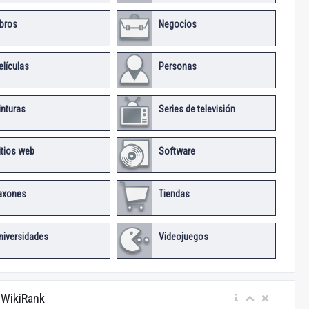
ibros
Negocios
elículas
Personas
inturas
Series de televisión
itios web
Software
axones
Tiendas
niversidades
Videojuegos
 WikiRank