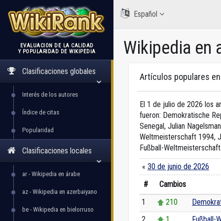
Español
Wikipedia en
EVALUACIÓN DE LA CALIDAD
Y POPULARIDAD DE WIKIPEDIA
WikiRank
Clasificaciones globales
Artículos populares e
Interés de los autores
El 1 de julio de 2026 los 
Índice de citas
fueron: Demokratische Rep
Senegal, Julian Nagelsmann
Popularidad
Weltmeisterschaft 1994, J
Fußball-Weltmeisterschaft
Clasificaciones locales
«
30 de junio de 2026
ar - Wikipedia en árabe
#
Cambios
az - Wikipedia en azerbaiyano
1
210
Demokrat
be - Wikipedia en bielorruso
2
1
Fußball-