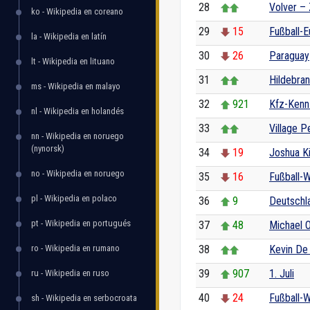
28
Volver –
ko - Wikipedia en coreano
29
15
Fußball-
la - Wikipedia en latín
30
26
Paraguay
lt - Wikipedia en lituano
31
Hildebra
ms - Wikipedia en malayo
32
921
Kfz-Kenn
nl - Wikipedia en holandés
33
Village P
nn - Wikipedia en noruego
(nynorsk)
34
19
Joshua K
no - Wikipedia en noruego
35
16
Fußball-
pl - Wikipedia en polaco
36
9
Deutschl
pt - Wikipedia en portugués
37
48
Michael O
ro - Wikipedia en rumano
38
Kevin De
39
907
1. Juli
ru - Wikipedia en ruso
40
24
Fußball-
sh - Wikipedia en serbocroata