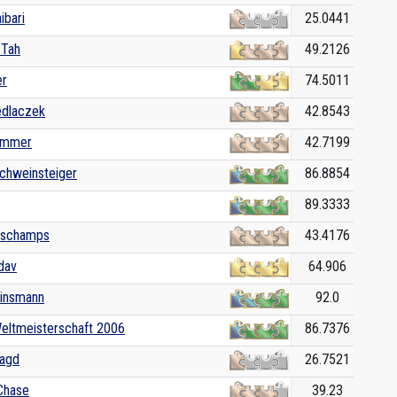
ibari
25.0441
 Tah
49.2126
er
74.5011
edlaczek
42.8543
ammer
42.7199
Schweinsteiger
86.8854
89.3333
eschamps
43.4176
dav
64.906
linsmann
92.0
Weltmeisterschaft 2006
86.7376
Jagd
26.7521
Chase
39.23