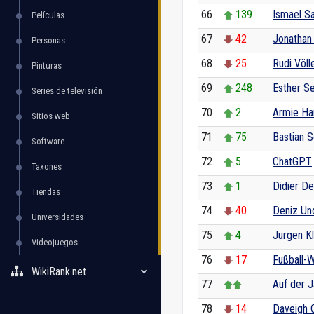
66
139
Ismael Sa
Películas
67
42
Jonathan
Personas
68
25
Rudi Völl
Pinturas
69
248
Esther S
Series de televisión
70
2
Armie H
Sitios web
71
75
Bastian 
Software
72
5
ChatGPT
Taxones
73
1
Didier D
Tiendas
74
40
Deniz Un
Universidades
75
4
Jürgen K
Videojuegos
76
17
Fußball-
WikiRank.net
77
Auf der 
78
14
Daveigh 