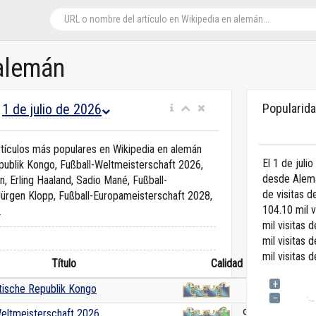
 alemán
1 de julio de 2026
Popularida
n
artículos más populares en Wikipedia en alemán
El 1 de juli
ublik Kongo, Fußball-Weltmeisterschaft 2026,
desde Alem
, Erling Haaland, Sadio Mané, Fußball-
de visitas 
ürgen Klopp, Fußball-Europameisterschaft 2028,
104.10 mil v
.
mil visitas 
mil visitas 
mil visitas 
Título
Calidad
+
ische Republik Kongo
100.0
−
Weltmeisterschaft 2026
97.9665