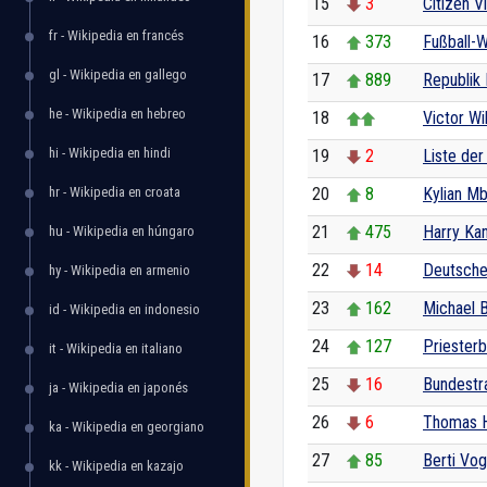
15
3
Citizen Vi
fr - Wikipedia en francés
16
373
Fußball-
gl - Wikipedia en gallego
17
889
Republik
he - Wikipedia en hebreo
18
Victor Wil
hi - Wikipedia en hindi
19
2
Liste de
hr - Wikipedia en croata
20
8
Kylian M
21
475
Harry Ka
hu - Wikipedia en húngaro
22
14
Deutsche
hy - Wikipedia en armenio
23
162
Michael B
id - Wikipedia en indonesio
24
127
Priesterb
it - Wikipedia en italiano
25
16
Bundestr
ja - Wikipedia en japonés
26
6
Thomas H
ka - Wikipedia en georgiano
27
85
Berti Vog
kk - Wikipedia en kazajo