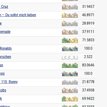
 Cruz
31.9457
 – Du sollst mich lieben
46.8971
se
28.8919
temade
37.9111
71.5833
 Ronaldo
100.0
orschen
2.522
us
83.0646
ssi
100.0
f 110: Ronny
21.8778
kobs
37.4958
ck
69.9422
atthäus
93.3333