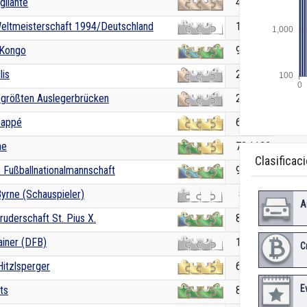
gilante
41.4866
Weltmeisterschaft 1994/Deutschland
15.2153
 Kongo
94.1677
lis
26.6406
r größten Auslegerbrücken
25.1878
bappé
61.6216
ne
72.1132
Clasificac
 Fußballnationalmannschaft
91.1884
yrne (Schauspieler)
8.7636
A
ruderschaft St. Pius X.
85.3333
ainer (DFB)
19.6229
C
itzlsperger
64.0947
E
ts
82.2907