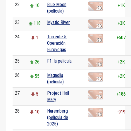
22
Blue Moon
10
+1K
(película)
23
Mystic River
118
+3K
24
Torrente 5:
1
+507
Operación
Eurovegas
25
F1: la película
26
+2K
26
Magnolia
55
+2K
(película)
27
Project Hail
5
+186
Mary
28
Nuremberg
10
-919
(película de
2025)