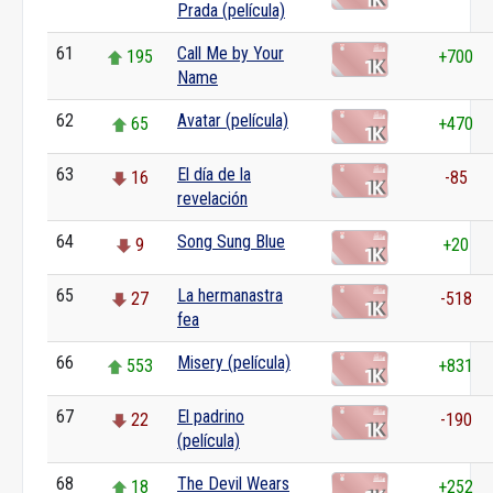
Prada (película)
61
Call Me by Your
195
+700
Name
62
Avatar (película)
65
+470
63
El día de la
16
-85
revelación
64
Song Sung Blue
9
+20
65
La hermanastra
27
-518
fea
66
Misery (película)
553
+831
67
El padrino
22
-190
(película)
68
The Devil Wears
18
+252