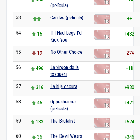
(película)
53
Cañitas (película)
++
54
If I Had Legs I'd
16
+432
Kick You
55
No Other Choice
19
-274
56
La virgen de la
496
+1K
tosquera
57
La hija oscura
316
+930
58
Oppenheimer
45
+471
(película)
59
The Brutalist
133
+674
60
The Devil Wears
36
+346