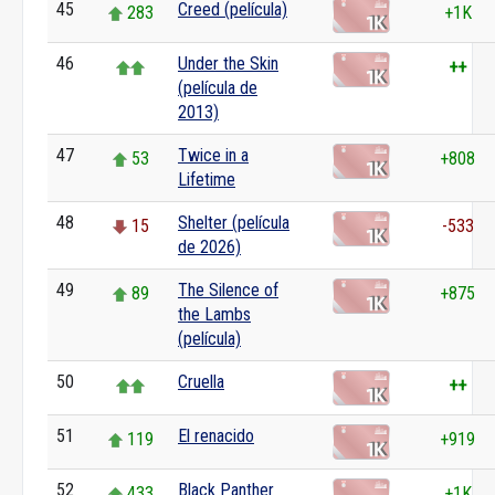
45
Creed (película)
283
+1K
46
Under the Skin
++
(película de
2013)
47
Twice in a
53
+808
Lifetime
48
Shelter (película
15
-533
de 2026)
49
The Silence of
89
+875
the Lambs
(película)
50
Cruella
++
51
El renacido
119
+919
52
Black Panther
433
+1K