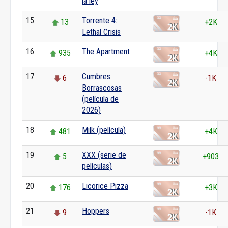
la ley
15
Torrente 4:
13
+2K
Lethal Crisis
16
The Apartment
935
+4K
17
Cumbres
6
-1K
Borrascosas
(película de
2026)
18
Milk (película)
481
+4K
19
XXX (serie de
5
+903
películas)
20
Licorice Pizza
176
+3K
21
Hoppers
9
-1K