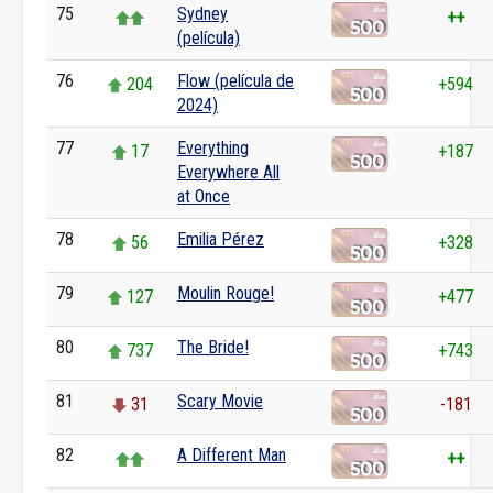
75
Sydney
++
(película)
76
Flow (película de
204
+594
2024)
77
Everything
17
+187
Everywhere All
at Once
78
Emilia Pérez
56
+328
79
Moulin Rouge!
127
+477
80
The Bride!
737
+743
81
Scary Movie
31
-181
82
A Different Man
++