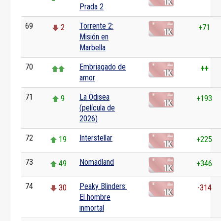
Prada 2
69
Torrente 2:
2
+71
Misión en
Marbella
70
Embriagado de
++
amor
71
La Odisea
9
+193
(película de
2026)
72
Interstellar
19
+225
73
Nomadland
49
+346
74
Peaky Blinders:
30
-314
El hombre
inmortal