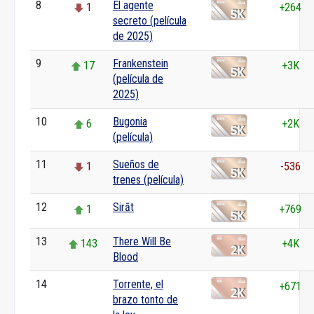
8
El agente
1
+264
secreto (película
de 2025)
9
Frankenstein
17
+3K
(película de
2025)
10
Bugonia
6
+2K
(película)
11
Sueños de
1
-536
trenes (película)
12
Sirāt
1
+769
13
There Will Be
143
+4K
Blood
14
Torrente, el
0
+671
brazo tonto de