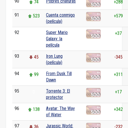
90
Pobres criaturas
74
+288
91
Cuenta conmigo
523
+579
(película)
92
Super Mario
0
+37
Galaxy: la
película
93
Iron Lung
45
-345
(película)
94
From Dusk Till
99
+311
Dawn
95
Torrente 3: El
0
+17
protector
96
Avatar: The Way
138
+342
of Water
97
Jurassic World:
36
-232