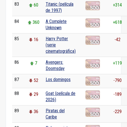
83
Titanic (película
60
+314
de 1997)
84
A Complete
360
+618
Unknown
85
Harry Potter
16
-42
(serie
cinematográfica)
86
Avengers:
7
+119
Doomsday
87
Los domingos
52
-790
88
Goat (película de
29
-189
2026)
89
Piratas del
36
-229
Caribe