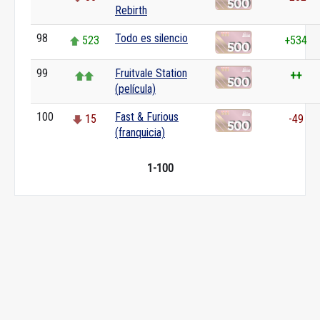
Rebirth
98
Todo es silencio
523
+534
99
Fruitvale Station
++
(película)
100
Fast & Furious
15
-49
(franquicia)
1-100