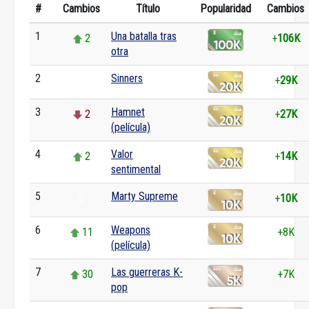
#
Cambios
Título
Popularidad
Cambios
1
Una batalla tras
2
+
106K
otra
2
Sinners
0
+
29K
3
Hamnet
2
+
27K
(película)
4
Valor
2
+
14K
sentimental
5
Marty Supreme
0
+
10K
6
Weapons
11
+8K
(película)
7
Las guerreras K-
30
+7K
pop