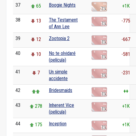
37
Boogie Nights
65
+1K
38
The Testament
13
-775
of Ann Lee
39
Zootopia 2
12
-667
40
No te olvidaré
10
-581
(película)
41
Un simple
7
-231
accidente
42
Bridesmaids
++
43
Inherent Vice
278
+1K
(película)
44
Inception
175
+1K