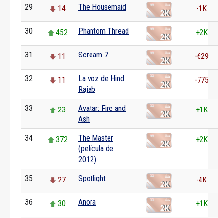
29
The Housemaid
14
-1K
30
Phantom Thread
452
+2K
31
Scream 7
11
-629
32
La voz de Hind
11
-775
Rajab
33
Avatar: Fire and
23
+1K
Ash
34
The Master
372
+2K
(película de
2012)
35
Spotlight
27
-4K
36
Anora
30
+1K