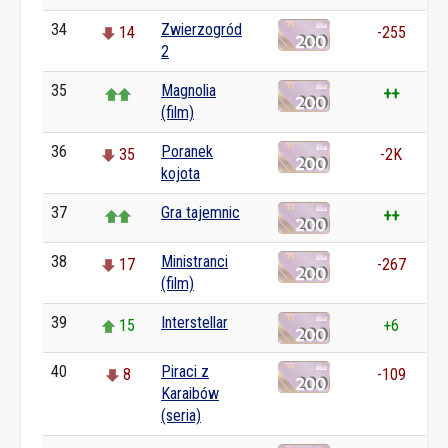
34
Zwierzogród
14
-255
2
35
Magnolia
++
(film)
36
Poranek
35
-2K
kojota
37
Gra tajemnic
++
38
Ministranci
17
-267
(film)
39
Interstellar
15
+6
40
Piraci z
8
-109
Karaibów
(seria)