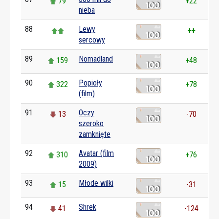
79
+22
nieba
88
Lewy
++
sercowy
89
Nomadland
159
+48
90
Popioły
322
+78
(film)
91
Oczy
13
-70
szeroko
zamknięte
92
Avatar (film
310
+76
2009)
93
Młode wilki
15
-31
94
Shrek
41
-124