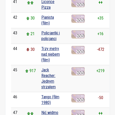
41
Licorice
++
Pizza
42
Pianista
30
+35
(film)
43
Policjantki i
21
+16
policjanci
44
Trzy metry
30
-472
nad niebem
(film)
45
Jack
917
+219
Reacher:
Jednym
strzałem
46
Tango (film
0
-50
1980)
47
Nić widmo
++