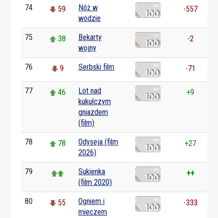
74
Nóż w
59
-557
wodzie
75
Bękarty
38
-2
wojny
76
Serbski film
9
-71
77
Lot nad
46
+9
kukułczym
gniazdem
(film)
78
Odyseja (film
78
+27
2026)
79
Sukienka
++
(film 2020)
80
Ogniem i
55
-333
mieczem