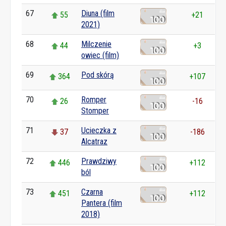
67
Diuna (film
55
+21
2021)
68
Milczenie
44
+3
owiec (film)
69
Pod skórą
364
+107
70
Romper
26
-16
Stomper
71
Ucieczka z
37
-186
Alcatraz
72
Prawdziwy
446
+112
ból
73
Czarna
451
+112
Pantera (film
2018)