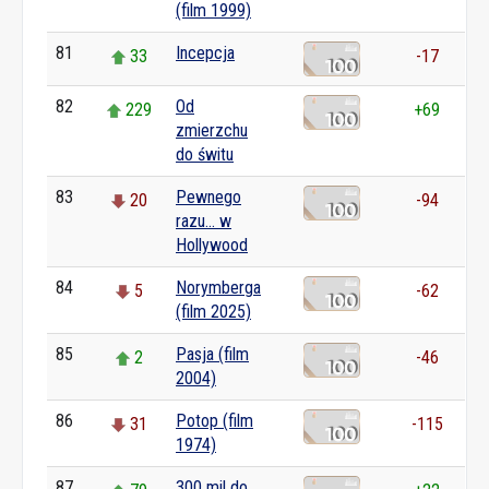
(film 1999)
81
Incepcja
33
-17
82
Od
229
+69
zmierzchu
do świtu
83
Pewnego
20
-94
razu... w
Hollywood
84
Norymberga
5
-62
(film 2025)
85
Pasja (film
2
-46
2004)
86
Potop (film
31
-115
1974)
87
300 mil do