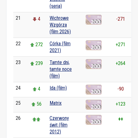
(seria)
21
Wichrowe
4
-271
Wzgórza
(film 2026)
22
Córka (film
272
+271
2021)
23
Tamte dni,
239
+264
tamte noce
(film)
24
Ida (film)
4
-90
25
Matrix
56
+123
26
Czerwony
++
świt (film
2012)