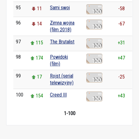
95
Sami swoi
11
-58
96
Zimna wojna
14
-67
(film 2018)
97
The Brutalist
115
+31
98
Powidoki
174
+47
(film)
99
Rojst (serial
17
-25
telewizyjny)
100
Creed III
154
+43
1-100