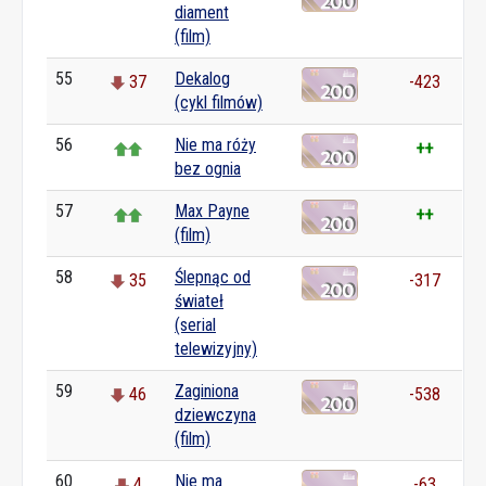
diament
(film)
55
Dekalog
37
-423
(cykl filmów)
56
Nie ma róży
++
bez ognia
57
Max Payne
++
(film)
58
Ślepnąc od
35
-317
świateł
(serial
telewizyjny)
59
Zaginiona
46
-538
dziewczyna
(film)
60
Nie ma
4
-63