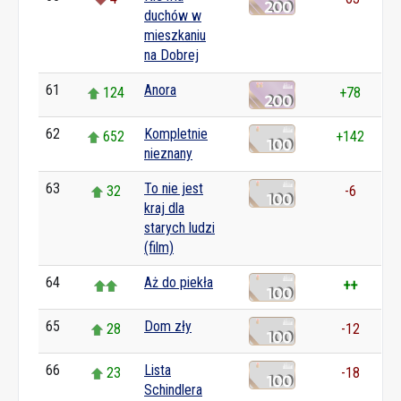
duchów w
mieszkaniu
na Dobrej
61
Anora
124
+78
62
Kompletnie
652
+142
nieznany
63
To nie jest
32
-6
kraj dla
starych ludzi
(film)
64
Aż do piekła
++
65
Dom zły
28
-12
66
Lista
23
-18
Schindlera