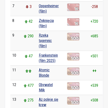
7
Oppenheimer
3
-258
(film)
8
Zniknięcia
42
+720
(film)
9
Rzeka
290
+685
tajemnic
(film)
10
Frankenstein
47
+501
(film 2025)
11
Atomic
++
Blonde
12
Obywatel
477
+539
Milk
13
Aż poleje się
275
+508
krew