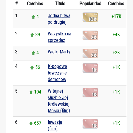
#
Cambios
Título
Popularidad
Cambios
1
Jedna bitwa
4
+
17K
po drugiej
2
Wszystko na
89
+4K
sprzedaż
3
Wielki Marty
4
+2K
4
K-popowe
56
+1K
łowczynie
demonów
5
W tajnej
104
+1K
służbie Jej
Królewskiej
Mości (film)
6
Inwazja
657
+1K
(film)