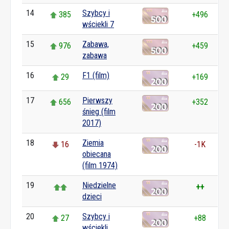
14
Szybcy i
385
+496
wściekli 7
15
Zabawa,
976
+459
zabawa
16
F1 (film)
29
+169
17
Pierwszy
656
+352
śnieg (film
2017)
18
Ziemia
16
-1K
obiecana
(film 1974)
19
Niedzielne
++
dzieci
20
Szybcy i
27
+88
wściekli