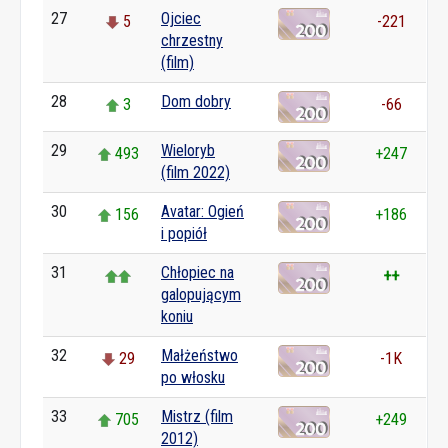
27
Ojciec
5
-221
chrzestny
(film)
28
Dom dobry
3
-66
29
Wieloryb
493
+247
(film 2022)
30
Avatar: Ogień
156
+186
i popiół
31
Chłopiec na
++
galopującym
koniu
32
Małżeństwo
29
-1K
po włosku
33
Mistrz (film
705
+249
2012)