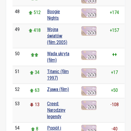
48
Boogie
512
+174
Nights
49
Wojna
418
+157
światów
(film 2005)
50
Wada ukryta
++
(film)
51
Titanic (film
34
+17
1997)
52
Zjawa (film)
63
+50
53
Creed:
13
-108
Narodziny
legendy
54
Popiół i
8
-40