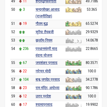
49
11
श्रीमद्भगवद्गीता
49.7186
50
3
चन्द्रशेखर आजाद
53.365
(राजनीतिज्ञ)
51
19
गौतम बुद्ध
65.5274
52
सुरैया तैयबजी
29.9329
53
कूलॉम-नियम
14.0678
54
236
प्रधानमंत्री मातृ
22.8665
वंदना योजना
55
67
जयशंकर प्रसाद
80.3571
56
22
नरेन्द्र मोदी
100.0
57
104
बाबू जगदेव प्रसाद
34.2778
58
23
राम मंदिर, अयोध्या
90.1786
59
12
उत्तर प्रदेश
100.0
60
17
श्यामाप्रसाद
19.9902