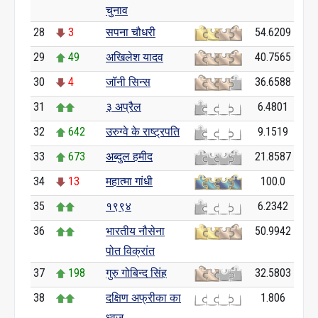
चुनाव
28
3
सपना चौधरी
54.6209
29
49
अखिलेश यादव
40.7565
30
4
जॉनी सिन्स
36.6588
31
३ अप्रैल
6.4801
32
642
उरुग्वे के राष्ट्रपति
9.1519
33
673
अब्दुल हमीद
21.8587
34
13
महात्मा गांधी
100.0
35
१९९४
6.2342
36
भारतीय नौसेना
50.9942
पोत विक्रांत
37
198
गुरु गोबिन्द सिंह
32.5803
38
दक्षिण अफ्रीका का
1.806
ध्वज