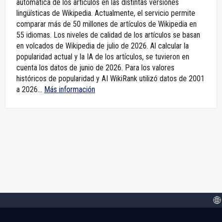
automática de los artículos en las distintas versiones
lingüísticas de Wikipedia. Actualmente, el servicio permite
comparar más de 50 millones de artículos de Wikipedia en
55 idiomas. Los niveles de calidad de los artículos se basan
en volcados de Wikipedia de julio de 2026. Al calcular la
popularidad actual y la IA de los artículos, se tuvieron en
cuenta los datos de junio de 2026. Para los valores
históricos de popularidad y AI WikiRank utilizó datos de 2001
a 2026...
Más información
🌐 Un n
Confiamos en la calidad de Wikipedia