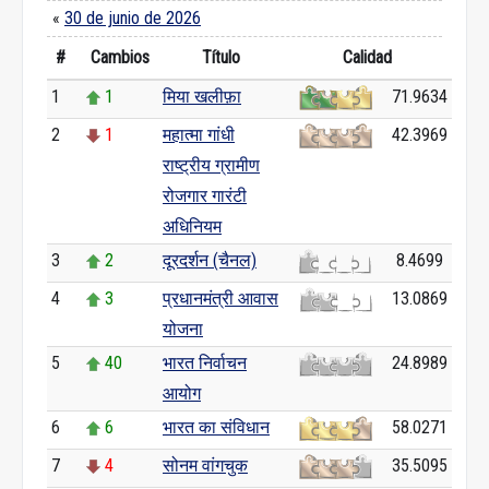
«
30 de junio de 2026
#
Cambios
Título
Calidad
1
1
मिया खलीफ़ा
71.9634
2
1
महात्मा गांधी
42.3969
राष्ट्रीय ग्रामीण
रोजगार गारंटी
अधिनियम
3
2
दूरदर्शन (चैनल)
8.4699
4
3
प्रधानमंत्री आवास
13.0869
योजना
5
40
भारत निर्वाचन
24.8989
आयोग
6
6
भारत का संविधान
58.0271
7
4
सोनम वांगचुक
35.5095