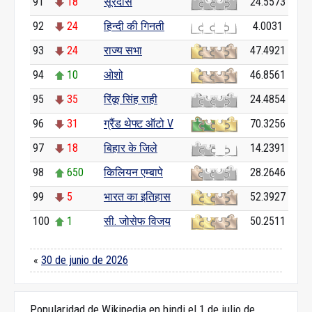
91
18
सूरदास
24.5573
92
24
हिन्दी की गिनती
4.0031
93
24
राज्य सभा
47.4921
94
10
ओशो
46.8561
95
35
रिंकू सिंह राही
24.4854
96
31
ग्रैंड थेफ्ट ऑटो V
70.3256
97
18
बिहार के जिले
14.2391
98
650
किलियन एम्बापे
28.2646
99
5
भारत का इतिहास
52.3927
100
1
सी. जोसेफ विजय
50.2511
«
30 de junio de 2026
Popularidad de Wikipedia en hindi el 1 de julio de