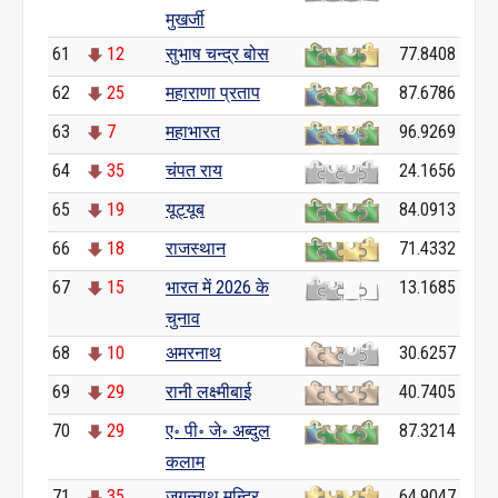
मुखर्जी
61
12
सुभाष चन्द्र बोस
77.8408
62
25
महाराणा प्रताप
87.6786
63
7
महाभारत
96.9269
64
35
चंपत राय
24.1656
65
19
यूट्यूब
84.0913
66
18
राजस्थान
71.4332
67
15
भारत में 2026 के
13.1685
चुनाव
68
10
अमरनाथ
30.6257
69
29
रानी लक्ष्मीबाई
40.7405
70
29
ए॰ पी॰ जे॰ अब्दुल
87.3214
कलाम
71
35
जगन्नाथ मन्दिर,
64.9047