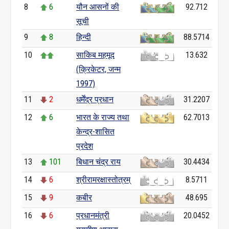
8
6
यौन आसनों की
92.712
सूची
9
8
हिन्दी
88.5714
10
साकिब महमूद
13.632
(क्रिकेटर, जन्म
1997)
11
2
धर्मेंद्र प्रधान
31.2207
12
6
भारत के राज्य तथा
62.7013
केन्द्र-शासित
प्रदेश
13
101
बिधान चंद्र राय
30.4434
14
6
श्रीरामरक्षास्तोत्रम्
8.5711
15
9
कबीर
48.695
16
6
प्रधानमंत्री
20.0452