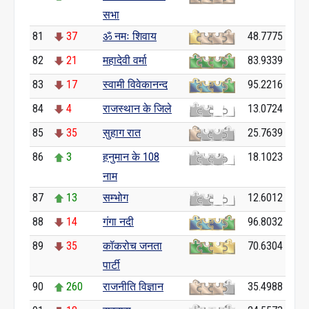
सभा
81
37
ॐ नमः शिवाय
48.7775
82
21
महादेवी वर्मा
83.9339
83
17
स्वामी विवेकानन्द
95.2216
84
4
राजस्थान के जिले
13.0724
85
35
सुहाग रात
25.7639
86
3
हनुमान के 108
18.1023
नाम
87
13
सम्भोग
12.6012
88
14
गंगा नदी
96.8032
89
35
कॉकरोच जनता
70.6304
पार्टी
90
260
राजनीति विज्ञान
35.4988