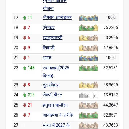
ग्रामीण आवास
योजना
17
11
भीमराव आम्बेडकर
100.0
18
2
प्रेमचंद
75.2205
19
6
खाटूश्यामजी
53.2996
20
9
शिवाजी
47.8596
21
1
भारत
100.0
22
148
रामायणम् (2026
82.6281
फिल्म)
23
8
तुलसीदास
58.3699
24
215
सेक्सी बीस्ट
13.8152
25
21
हनुमान चालीसा
44.3647
26
7
आत्महत्या के तरीके
82.8571
27
0
भारत में 2027 के
43.7633