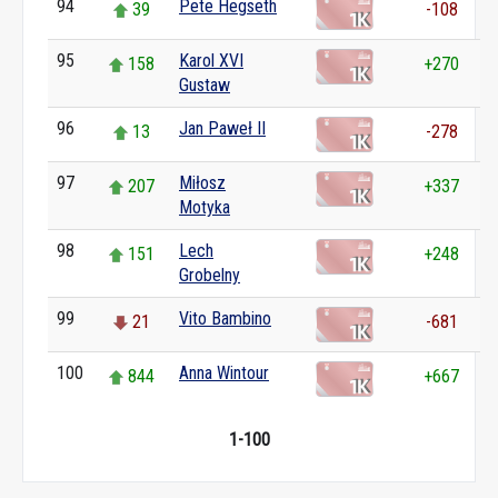
94
Pete Hegseth
39
-108
95
Karol XVI
158
+270
Gustaw
96
Jan Paweł II
13
-278
97
Miłosz
207
+337
Motyka
98
Lech
151
+248
Grobelny
99
Vito Bambino
21
-681
100
Anna Wintour
844
+667
1-100