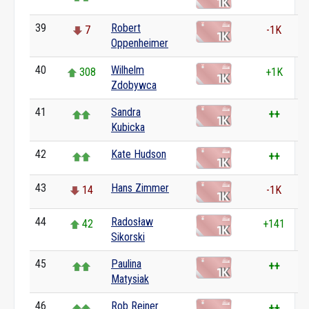
39
Robert
7
-1K
Oppenheimer
40
Wilhelm
308
+1K
Zdobywca
41
Sandra
++
Kubicka
42
Kate Hudson
++
43
Hans Zimmer
14
-1K
44
Radosław
42
+141
Sikorski
45
Paulina
++
Matysiak
46
Rob Reiner
++