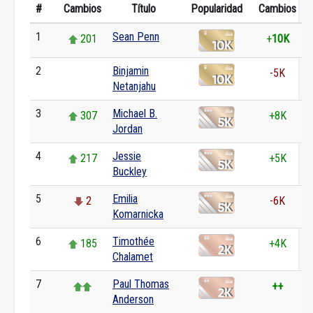
#
Cambios
Título
Popularidad
Cambios
1
Sean Penn
201
+
10K
2
Binjamin
0
-5K
Netanjahu
3
Michael B.
307
+8K
Jordan
4
Jessie
217
+5K
Buckley
5
Emilia
2
-6K
Komarnicka
6
Timothée
185
+4K
Chalamet
7
Paul Thomas
++
Anderson