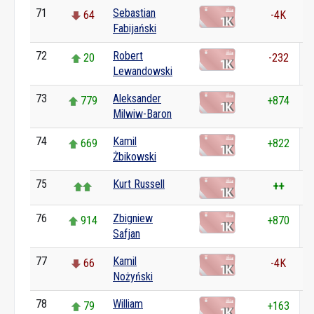
71
Sebastian
64
-4K
Fabijański
72
Robert
20
-232
Lewandowski
73
Aleksander
779
+874
Milwiw-Baron
74
Kamil
669
+822
Żbikowski
75
Kurt Russell
++
76
Zbigniew
914
+870
Safjan
77
Kamil
66
-4K
Nożyński
78
William
79
+163