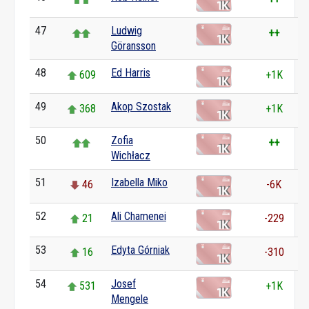
47
Ludwig
++
Göransson
48
Ed Harris
609
+1K
49
Akop Szostak
368
+1K
50
Zofia
++
Wichłacz
51
Izabella Miko
46
-6K
52
Ali Chamenei
21
-229
53
Edyta Górniak
16
-310
54
Josef
531
+1K
Mengele