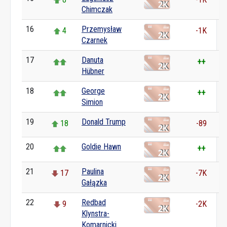
Chimczak
16
Przemysław
4
-1K
Czarnek
17
Danuta
++
Hübner
18
George
++
Simion
19
Donald Trump
18
-89
20
Goldie Hawn
++
21
Paulina
17
-7K
Gałązka
22
Redbad
9
-2K
Klynstra-
Komarnicki