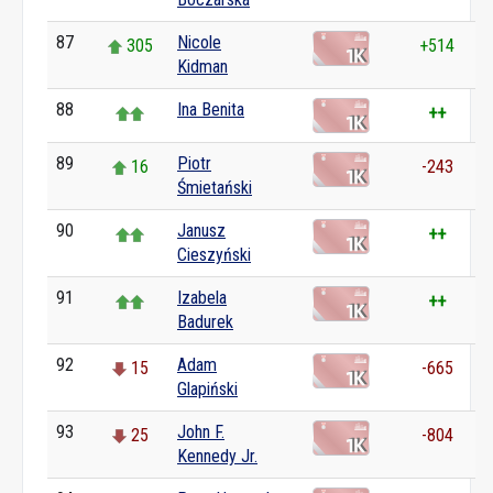
87
Nicole
305
+514
Kidman
88
Ina Benita
++
89
Piotr
16
-243
Śmietański
90
Janusz
++
Cieszyński
91
Izabela
++
Badurek
92
Adam
15
-665
Glapiński
93
John F.
25
-804
Kennedy Jr.