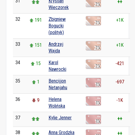
31
Krystian
++
Wieczorek
32
Zbigniew
191
+1K
Bogucki
(polityk)
33
Andrzej
151
+1K
Wajda
34
Karol
15
-421
Nawrocki
35
Bencijjon
1
-697
Netanjahu
36
Helena
9
-1K
Wolińska
37
Kylie Jenner
++
38
Anna Grodzka
++