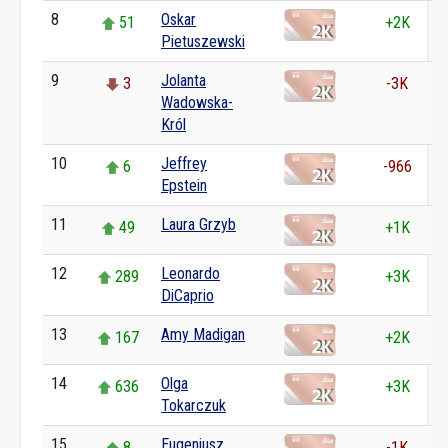
8
Oskar
51
+2K
Pietuszewski
9
Jolanta
3
-3K
Wadowska-
Król
10
Jeffrey
6
-966
Epstein
11
Laura Grzyb
49
+1K
12
Leonardo
289
+3K
DiCaprio
13
Amy Madigan
167
+2K
14
Olga
636
+3K
Tokarczuk
15
Eugeniusz
8
-1K