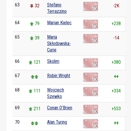
63
Stefano
32
-2K
Terrazzino
64
Marian Kielec
79
+238
65
Maria
39
-14
Skłodowska-
Curie
66
Skolim
121
+380
67
Robin Wright
++
68
Wojciech
111
+334
Szewko
69
Conan O’Brien
211
+553
70
Alan Turing
++