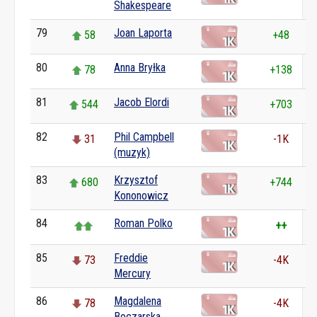
Shakespeare
79
Joan Laporta
58
+48
80
Anna Bryłka
78
+138
81
Jacob Elordi
544
+703
82
Phil Campbell
31
-1K
(muzyk)
83
Krzysztof
680
+744
Kononowicz
84
Roman Polko
++
85
Freddie
73
-4K
Mercury
86
Magdalena
78
-4K
Boczarska