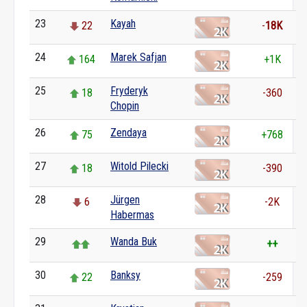
23
Kayah
22
-
18K
24
Marek Safjan
164
+1K
25
Fryderyk
18
-360
Chopin
26
Zendaya
75
+768
27
Witold Pilecki
18
-390
28
Jürgen
6
-2K
Habermas
29
Wanda Buk
++
30
Banksy
22
-259