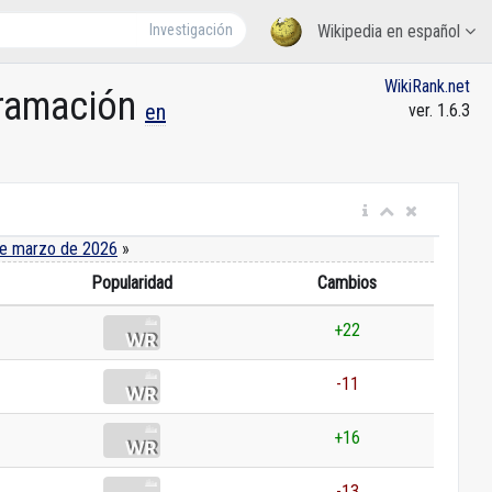
Investigación
Wikipedia en español
WikiRank.net
gramación
en
ver. 1.6.3
e marzo de 2026
»
Popularidad
Cambios
+22
-11
+16
-13