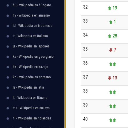
hu - Wikipedia en húngaro
32
19
hy - Wikipedia en armenio
33
1
id - Wikipedia en indonesio
34
28
it - Wikipedia en italiano
ja - Wikipedia en japonés
35
7
ka - Wikipedia en georgiano
36
kk - Wikipedia en kazajo
37
ko - Wikipedia en coreano
13
la - Wikipedia en latín
38
lt - Wikipedia en lituano
39
ms - Wikipedia en malayo
nl - Wikipedia en holandés
40