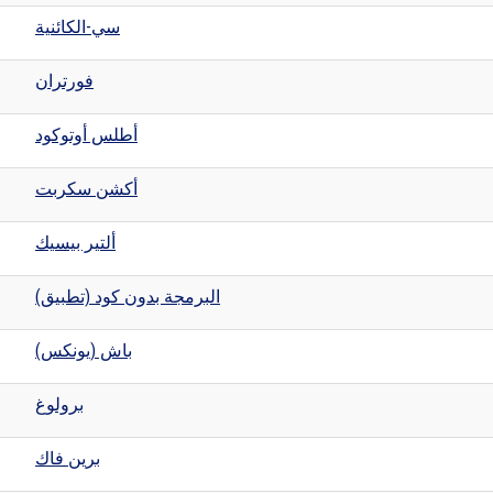
سي-الكائنية
فورتران
أطلس أوتوكود
أكشن سكربت
ألتير بيسيك
البرمجة بدون كود (تطبيق)
باش (يونكس)
برولوغ
برين فاك