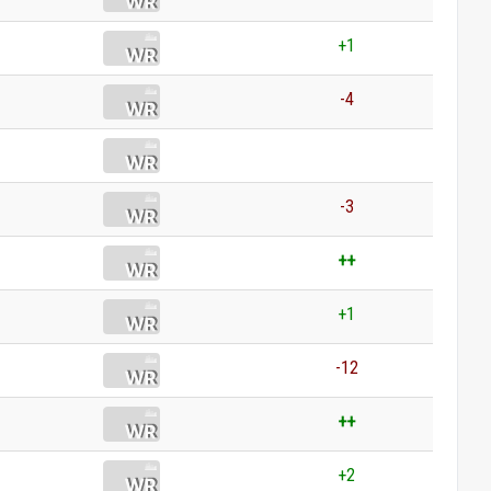
+1
-4
0
-3
++
+1
-12
++
+2