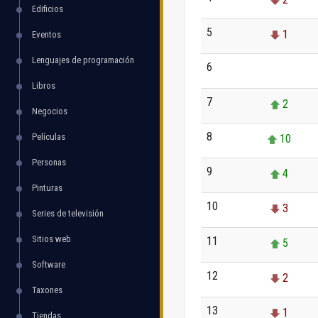
Edificios
5
1
Eventos
Lenguajes de programación
6
0
Libros
7
2
Negocios
8
Películas
10
Personas
9
4
Pinturas
10
3
Series de televisión
Sitios web
11
5
Software
12
2
Taxones
13
1
Tiendas