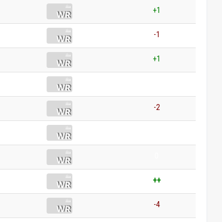
+1
-1
+1
0
-2
0
0
++
-4