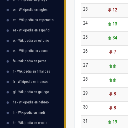
23
12
en - Wikipedia en inglés
eo - Wikipedia en esperanto
24
13
es - Wikipedia en español
25
34
et - Wikipedia en estonio
26
eu - Wikipedia en vasco
7
fa - Wikipedia en persa
27
fi - Wikipedia en finlandés
28
fr - Wikipedia en francés
gl - Wikipedia en gallego
29
8
he - Wikipedia en hebreo
30
8
hi - Wikipedia en hindi
31
19
hr - Wikipedia en croata