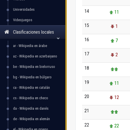
Universidades
14
11
Videojuegos
15
1
Clasificaciones locales
16
7
ar - Wikipedia en árabe
17
2
az - Wikipedia en azerbaiyano
be - Wikipedia en bielorruso
18
bg - Wikipedia en búlgaro
19
11
ca - Wikipedia en catalán
20
12
cs - Wikipedia en checo
da - Wikipedia en danés
21
de - Wikipedia en alemán
22
22
el - Wikipedia en griego