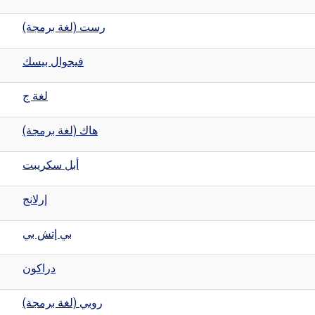
رست (لغة برمجة)
فيجوال بيسك
لغة ج
هاك (لغة برمجة)
أبل سكريبت
إرلانج
بي إتش بي
دراكون
روبي (لغة برمجة)