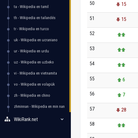
50
15
ta - Wikipedia en tamil
th - Wikipedia en tailandés
51
15
tr - Wikipedia en turco
52
uk - Wikipedia en ucraniano
53
ur - Wikipedia en urdu
uz - Wikipedia en uzbeko
54
vi - Wikipedia en vietnamita
55
6
vo - Wikipedia en volapük
56
7
zh - Wikipedia en chino
zhminnan - Wikipedia en min nan
57
28
WikiRank.net
58