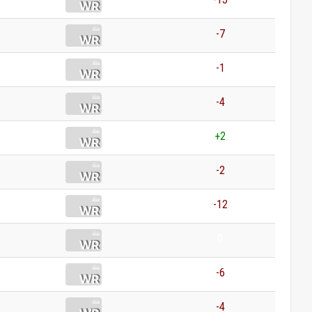
-7
-1
-4
+2
-2
-12
0
-6
-4