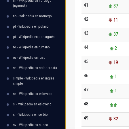
nn - Wikipedia en noruego
41
37
(nynorsk)
no - Wikipedia en noruego
42
11
pl - Wikipedia en polaco
43
37
pt - Wikipedia en portugués
44
ro - Wikipedia en rumano
2
ru - Wikipedia en ruso
45
19
sh - Wikipedia en serbocroata
46
1
simple - Wikipedia en inglés
simple
47
1
sk - Wikipedia en eslovaco
48
sl - Wikipedia en esloveno
sr - Wikipedia en serbio
49
32
sv - Wikipedia en sueco