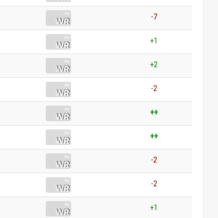
-7
+1
+2
-2
++
++
-2
-2
+1