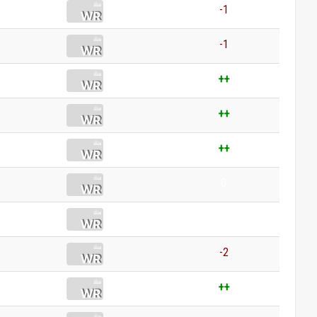
-1
-1
++
++
++
0
0
-2
++