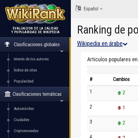
Español
Ranking de p
EVALUACIÓN DE LA CALIDAD
Y POPULARIDAD DE WIKIPEDIA
WikiRank
Wikipedia en árabe
Clasificaciones globales
Articulos populares e
Interés de los autores
Índice de citas
#
Cambios
Popularidad
1
2
Clasificaciones temáticas
2
1
Automóviles
Ciudades
3
2
Criptomonedas
4
2