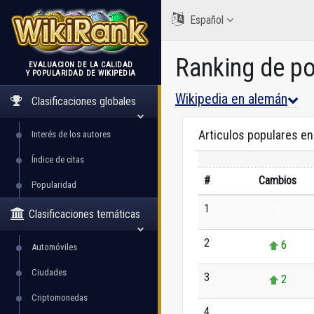
Español
Ranking de p
EVALUACIÓN DE LA CALIDAD
Y POPULARIDAD DE WIKIPEDIA
WikiRank
Wikipedia en alemán
Clasificaciones globales
Articulos populares e
Interés de los autores
Índice de citas
#
Cambios
Popularidad
1
0
Clasificaciones temáticas
2
6
Automóviles
Ciudades
3
2
Criptomonedas
4
0