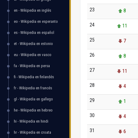
23
8
en - Wikipedia en inglés
eo - Wikipedia en esperanto
24
11
es - Wikipedia en español
25
7
et - Wikipedia en estonio
26
eu - Wikipedia en vasco
8
fa - Wikipedia en persa
27
11
fi - Wikipedia en finlandés
28
4
fr - Wikipedia en francés
gl - Wikipedia en gallego
29
1
he - Wikipedia en hebreo
30
4
hi - Wikipedia en hindi
31
6
hr - Wikipedia en croata