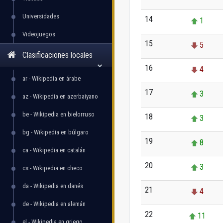
Universidades
14
1
Videojuegos
15
5
Clasificaciones locales
16
4
ar - Wikipedia en árabe
17
3
az - Wikipedia en azerbaiyano
be - Wikipedia en bielorruso
18
3
bg - Wikipedia en búlgaro
19
8
ca - Wikipedia en catalán
20
3
cs - Wikipedia en checo
da - Wikipedia en danés
21
4
de - Wikipedia en alemán
22
11
el - Wikipedia en griego