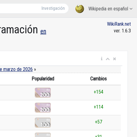
Investigación
Wikipedia en español
WikiRank.net
gramación
en
ver. 1.6.3
e marzo de 2026
»
Popularidad
Cambios
+154
+114
+57
+31