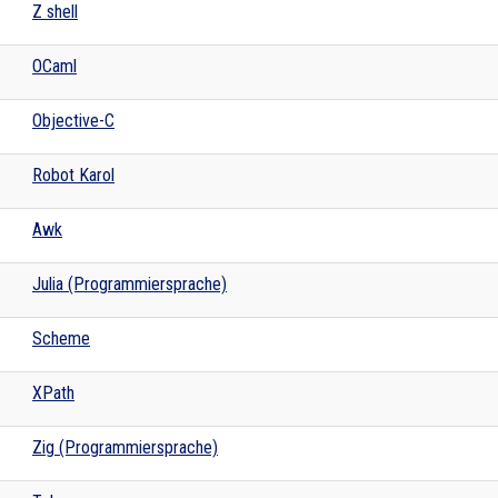
Z shell
OCaml
Objective-C
Robot Karol
Awk
Julia (Programmiersprache)
Scheme
XPath
Zig (Programmiersprache)