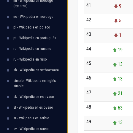
nn - Wikipedia en noruego
41
9
(nynorsk)
no - Wikipedia en noruego
42
5
pl - Wikipedia en polaco
43
1
pt - Wikipedia en portugués
44
ro - Wikipedia en rumano
19
ru - Wikipedia en ruso
45
13
sh - Wikipedia en serbocroata
46
13
simple - Wikipedia en inglés
simple
47
21
sk - Wikipedia en eslovaco
48
sl - Wikipedia en esloveno
63
sr - Wikipedia en serbio
49
13
sv - Wikipedia en sueco