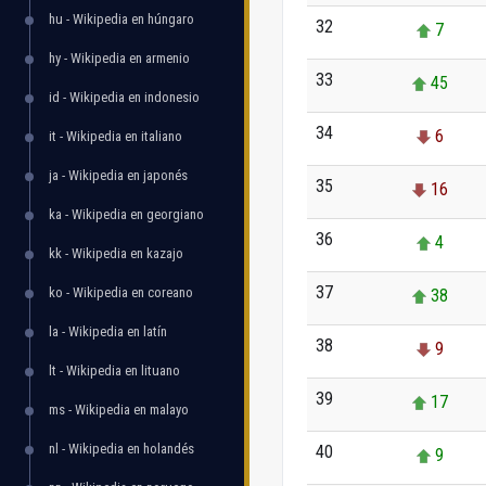
hu - Wikipedia en húngaro
32
7
hy - Wikipedia en armenio
33
45
id - Wikipedia en indonesio
34
6
it - Wikipedia en italiano
ja - Wikipedia en japonés
35
16
ka - Wikipedia en georgiano
36
4
kk - Wikipedia en kazajo
37
ko - Wikipedia en coreano
38
la - Wikipedia en latín
38
9
lt - Wikipedia en lituano
39
17
ms - Wikipedia en malayo
nl - Wikipedia en holandés
40
9