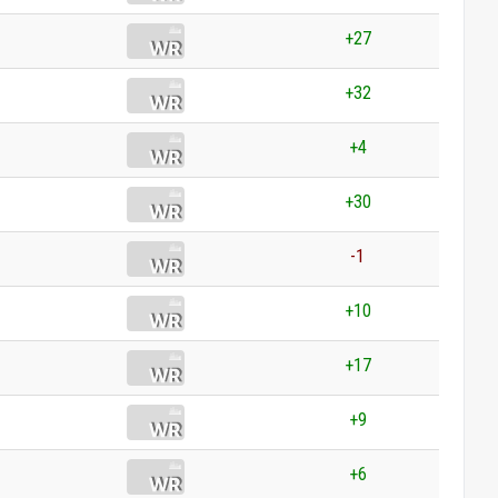
+27
+32
+4
+30
-1
+10
+17
+9
+6