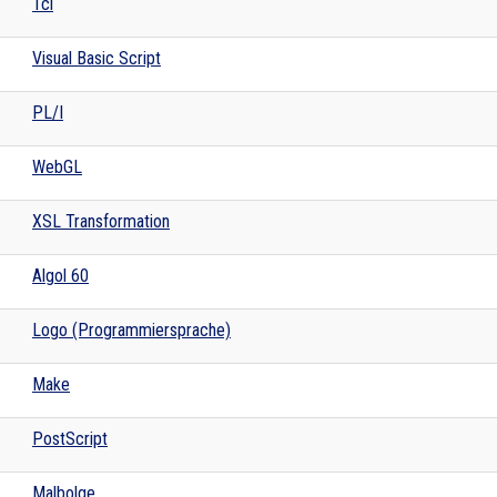
Tcl
Visual Basic Script
PL/I
WebGL
XSL Transformation
Algol 60
Logo (Programmiersprache)
Make
PostScript
Malbolge