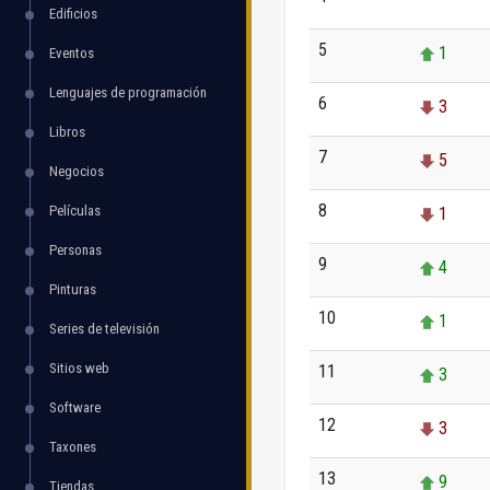
Edificios
5
1
Eventos
Lenguajes de programación
6
3
Libros
7
5
Negocios
8
Películas
1
Personas
9
4
Pinturas
10
1
Series de televisión
Sitios web
11
3
Software
12
3
Taxones
13
9
Tiendas