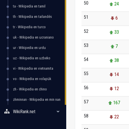
50
24
ta - Wikipedia en tamil
th - Wikipedia en tailandés
51
6
tr - Wikipedia en turco
52
33
uk - Wikipedia en ucraniano
53
7
ur - Wikipedia en urdu
uz - Wikipedia en uzbeko
54
38
vi - Wikipedia en vietnamita
55
14
vo - Wikipedia en volapük
56
12
zh - Wikipedia en chino
zhminnan - Wikipedia en min nan
57
167
WikiRank.net
58
22