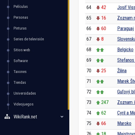
Películas
64
42
Josif Vis
Personas
65
16
Zoznam m
66
60
Paraguaj
Pinturas
67
8
Slovensk
Series de televisión
68
Belgicko
Sitios web
69
Stefanos 
Software
70
25
Žilina
Taxones
71
Marek Št
Tiendas
72
Guľový b
Universidades
73
247
Zoznam š
Videojuegos
74
62
Cyril a M
WikiRank.net
75
66
Maroko
76
18
Majstrovs