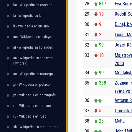
28
817
Eva Boru
ko - Wikipedia en coreano
29
19
Rudolf S
la - Wikipedia en latín
30
9
Dunaj, k 
lt - Wikipedia en lituano
31
2
Lionel Me
ms - Wikipedia en malayo
32
99
Jozef Rá
nl - Wikipedia en holandés
33
10
Majstrovs
nn - Wikipedia en noruego
2030
(nynorsk)
34
99
Mentalist
no - Wikipedia en noruego
35
358
Zoznam r
pl - Wikipedia en polaco
sveta vo 
pt - Wikipedia en portugués
36
Antonín Š
ro - Wikipedia en rumano
37
5
Dominik 
ru - Wikipedia en ruso
38
25
Malta
sh - Wikipedia en serbocroata
39
John Mal