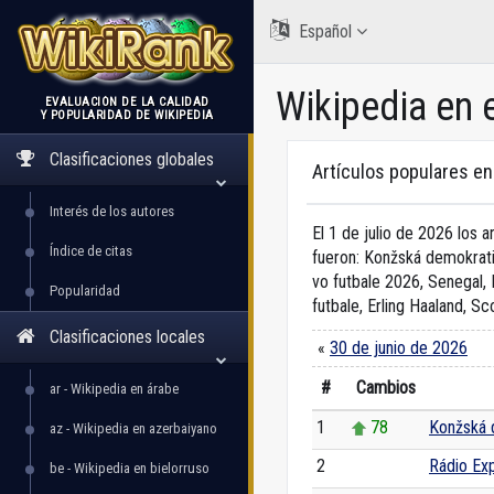
Español
Wikipedia en 
EVALUACIÓN DE LA CALIDAD
Y POPULARIDAD DE WIKIPEDIA
WikiRank
Clasificaciones globales
Artículos populares e
Interés de los autores
El 1 de julio de 2026 los 
Índice de citas
fueron: Konžská demokrati
vo futbale 2026, Senegal, 
Popularidad
futbale, Erling Haaland, S
Clasificaciones locales
«
30 de junio de 2026
#
Cambios
ar - Wikipedia en árabe
1
78
Konžská 
az - Wikipedia en azerbaiyano
2
0
Rádio Ex
be - Wikipedia en bielorruso