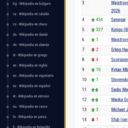
3
0
Majstrovs
bg - Wikipedia en búlgaro
2026
ca - Wikipedia en catalán
4
454
Senegal
cs - Wikipedia en checo
5
327
Kongo (Br
da - Wikipedia en danés
6
1
Majstrovs
de - Wikipedia en alemán
7
2
Erling Ha
el - Wikipedia en griego
8
4
Scorpion
en - Wikipedia en inglés
9
10
Kylian M
eo - Wikipedia en esperanto
10
1
Slovensk
es - Wikipedia en español
11
Sadio Ma
et - Wikipedia en estonio
12
Marika G
eu - Wikipedia en vasco
13
3
Michael 
fa - Wikipedia en persa
14
1
Sľub (seri
fi - Wikipedia en finlandés