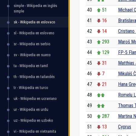
simple - Wikipedia en inglés
40
51
Michael O
simple
41
16
Bratislav
sk - Wikipedia en eslovaco
42
14
Cristiano
sl - Wikipedia en esloveno
43
293
Maroš Mo
sr - Wikipedia en serbio
44
129
FP-5 Fla
sv - Wikipedia en sueco
45
31
Matthias
ta - Wikipedia en tamil
46
7
Mikuláš 
th - Wikipedia en tailandés
47
21
Hana Gre
tr - Wikipedia en turco
48
Romelu L
uk - Wikipedia en ucraniano
49
Thomas T
ur - Wikipedia en urdu
50
287
Martina N
uz - Wikipedia en uzbeko
51
13
Cyprus
vi - Wikipedia en vietnamita