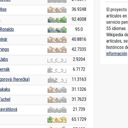
lise
36.9248
El proyecto 
artículos en
a
92.4008
servicio pe
55 idiomas. 
 Ronaldo
95.0
Wikipedia de
lnár
40.8816
artículos, s
históricos d
mingo
42.7335
información
 Jabs
2.9204
Černák
6.7172
gorová (herečka)
11.3163
ukaku
31.1326
uchel
31.7623
avrátilová
21.739
65.1729