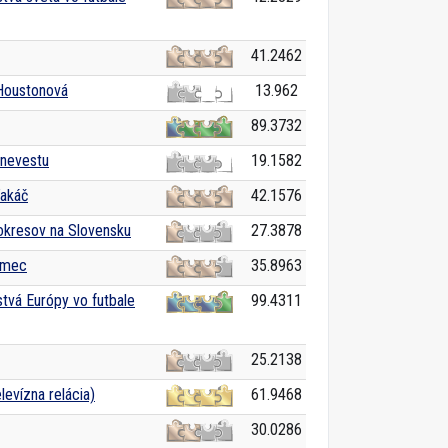
41.2462
Houstonová
13.962
89.3732
 nevestu
19.1582
Takáč
42.1576
kresov na Slovensku
27.3878
emec
35.8963
tvá Európy vo futbale
99.4311
25.2138
levízna relácia)
61.9468
30.0286