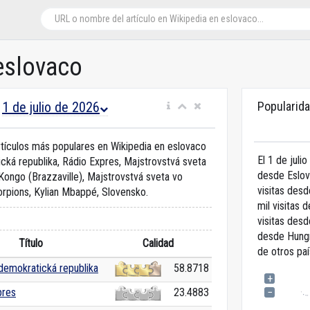
eslovaco
1 de julio de 2026
Popularida
n
artículos más populares en Wikipedia en eslovaco
El 1 de juli
cká republika, Rádio Expres, Majstrovstvá sveta
desde Eslov
Kongo (Brazzaville), Majstrovstvá sveta vo
visitas des
corpions, Kylian Mbappé, Slovensko.
mil visitas 
visitas des
desde Hung
Título
Calidad
de otros paí
demokratická republika
58.8718
+
pres
23.4883
−