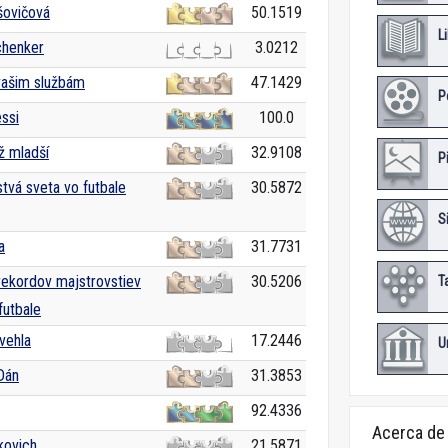
šovičová
50.1519
L
chenker
3.0212
vašim službám
47.1429
P
ssi
100.0
ž mladší
32.9108
P
tvá sveta vo futbale
30.5872
S
a
31.7731
ekordov majstrovstiev
30.5206
T
futbale
vehla
17.2446
U
Dán
31.3853
92.4336
Acerca de
kovich
21.5871