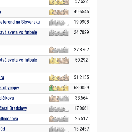
57.622
a
49.6545
eferend na Slovensku
19.9908
tvá sveta vo futbale
24.7829
27.8767
tvá sveta vo futbale
50.292
ora
51.2155
k obyčajný
68.0059
alčiková
33.664
asti Bratislavy
17.8661
illiamsová
25.517
rúd
15.2457