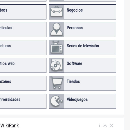
ibros
Negocios
elículas
Personas
inturas
Series de televisión
itios web
Software
axones
Tiendas
niversidades
Videojuegos
 WikiRank