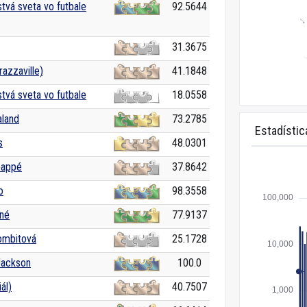
tvá sveta vo futbale
92.5644
31.3675
azzaville)
41.1848
tvá sveta vo futbale
18.0558
aland
73.2785
Estadístic
s
48.0301
bappé
37.8642
o
98.3558
né
77.9137
ombitová
25.1728
Jackson
100.0
ál)
40.7507