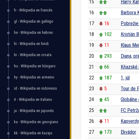
15
Harry Ka
fr - Wikipedia en francés
16
Barbora K
gl - Wikipedia en gallego
17
16
Pobrežie
he - Wikipedia en hebreo
18
102
Kristián 
hi - Wikipedia en hindi
19
11
Klaus Me
hr - Wikipedia en croata
20
293
Diana, pr
hu - Wikipedia en húngaro
21
66
Kňazské b
hy - Wikipedia en armenio
22
187
1. júl
23
5
Tour de 
id - Wikipedia en indonesio
24
45
Globálne 
it - Wikipedia en italiano
25
FC Petrž
ja - Wikipedia en japonés
26
11
Kapverdy
ka - Wikipedia en georgiano
27
173
Ekvádor
kk - Wikipedia en kazajo