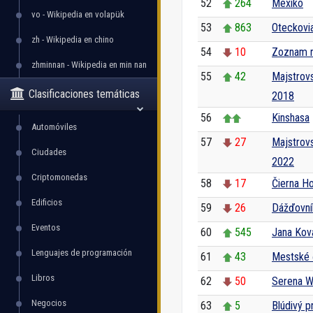
52
264
Mexiko
vo - Wikipedia en volapük
53
863
Oteckovi
zh - Wikipedia en chino
54
10
Zoznam r
zhminnan - Wikipedia en min nan
55
42
Majstrovs
Clasificaciones temáticas
2018
56
Kinshasa
Automóviles
57
27
Majstrovs
Ciudades
2022
Criptomonedas
58
17
Čierna H
Edificios
59
26
Dážďovní
Eventos
60
545
Jana Kov
Lenguajes de programación
61
43
Mestské č
Libros
62
50
Serena W
Negocios
63
5
Blúdivý p