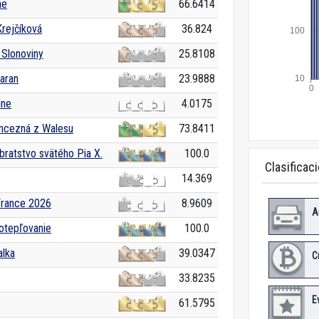
ne
66.6414
rejčíková
36.824
 Slonoviny
25.8108
Baran
23.9888
ine
4.0175
incezná z Walesu
73.8411
ratstvo svätého Pia X.
100.0
Clasificac
14.369
France 2026
8.9609
A
otepľovanie
100.0
alka
39.0347
C
33.8235
E
61.5795