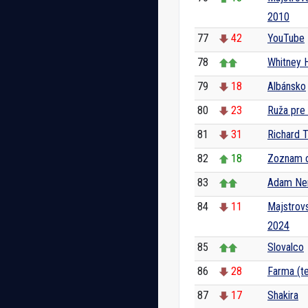
2010
77
42
YouTube
78
Whitney 
79
18
Albánsko
80
23
Ruža pre
81
31
Richard 
82
18
Zoznam o
83
Adam N
84
11
Majstrovs
2024
85
Slovalco
86
28
Farma (te
87
17
Shakira