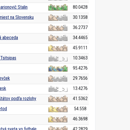
sarionovič Stalin
80.0428
iest na Slovensku
30.1358
36.2737
á abeceda
34.4465
45.9111
Tsitsipas
10.3463
95.4276
evček
29.7656
lesk
13.4276
tátov podľa rozlohy
41.5362
etod
54.558
46.3698
tvá sveta vo futbale
42.2829