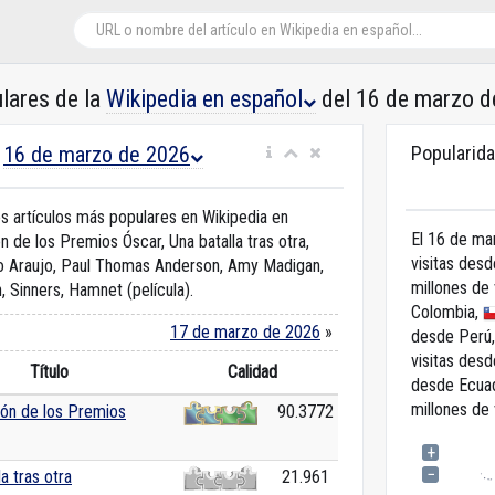
lares de la
Wikipedia en español
del 16 de marzo d
16 de marzo de 2026
Popularida
n
s artículos más populares en Wikipedia en
El 16 de ma
n de los Premios Óscar, Una batalla tras otra,
visitas des
lo Araujo, Paul Thomas Anderson, Amy Madigan,
millones de 
 Sinners, Hamnet (película).
Colombia,
17 de marzo de 2026
»
desde Perú
visitas desd
Título
Calidad
desde Ecua
millones de 
ión de los Premios
90.3772
+
−
la tras otra
21.961