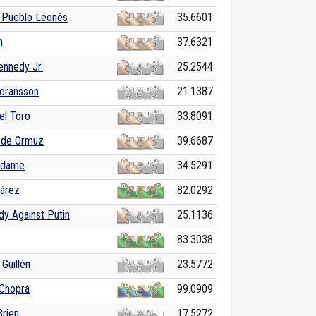
l Pueblo Leonés
35.6601
n
37.6321
ennedy Jr.
25.2544
öransson
21.1387
el Toro
33.8091
 de Ormuz
39.6687
Adame
34.5291
uárez
82.0292
dy Against Putin
25.1136
83.3038
Guillén
23.5772
 Chopra
99.0909
Brien
17.5272