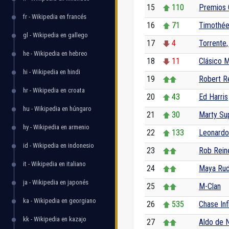
15
110
Premios 
fr - Wikipedia en francés
16
71
Timothée
gl - Wikipedia en gallego
17
4
Torrente,
he - Wikipedia en hebreo
18
11
Clásico M
hi - Wikipedia en hindi
19
Robert R
hr - Wikipedia en croata
20
43
Ed Harris
hu - Wikipedia en húngaro
21
30
Marty S
hy - Wikipedia en armenio
22
133
Leonardo
id - Wikipedia en indonesio
23
Rob Rein
it - Wikipedia en italiano
24
Maya Rud
ja - Wikipedia en japonés
25
M-Clan
ka - Wikipedia en georgiano
26
535
Chase Infi
kk - Wikipedia en kazajo
27
Aldo de N