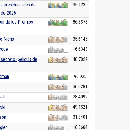
s presidenciales de
95.1239
 de 2026
ión de los Premios
86.8378
e Nigris
35.6145
arque
16.6343
 secreto (película de
48.7822
idman
96.925
36.0281
vala
28.4092
eda
49.1321
son
31.8401
gler
16.5604