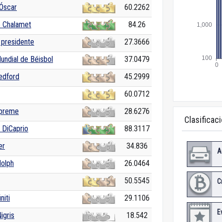
Óscar
60.2262
 Chalamet
84.26
 presidente
27.3666
undial de Béisbol
37.0479
edford
45.2999
60.0712
upreme
28.6276
Clasificac
 DiCaprio
88.3117
er
34.836
A
olph
26.0464
50.5545
C
niti
29.1106
E
igris
18.542