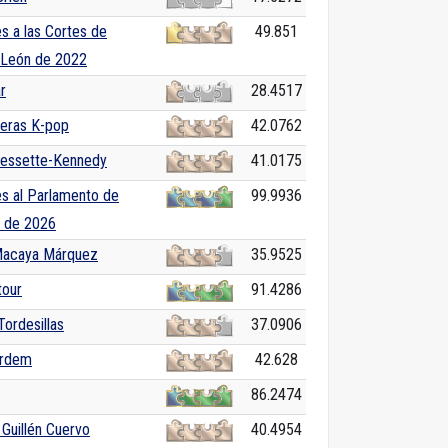
s a las Cortes de
49.851
y León de 2022
r
28.4517
reras K-pop
42.0762
Bessette-Kennedy
41.0175
es al Parlamento de
99.9936
a de 2026
Macaya Márquez
35.9525
tour
91.4286
Tordesillas
37.0906
ardem
42.628
86.2474
Guillén Cuervo
40.4954