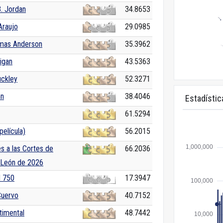
. Jordan
34.8653
Araujo
29.0985
mas Anderson
35.3962
igan
43.5363
uckley
52.3271
nn
38.4046
Estadístic
61.5294
elícula)
56.2015
s a las Cortes de
66.2036
y León de 2026
 750
17.3947
uervo
40.7152
timental
48.7442