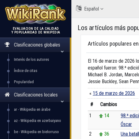
Español
Los artículos más popu
EVALUACIÓN DE LA CALIDAD
Y POPULARIDAD DE WIKIPEDIA
WikiRank
Artículos populares e
Clasificaciones globales
Interés de los autores
El 16 de marzo de 2026 lo
español fueron: 98.ª edició
Índice de citas
Michael B. Jordan, Marce
Jessie Buckley, Sean Penn,
Popularidad
«
15 de marzo de 2026
Clasificaciones locales
#
Cambios
ar - Wikipedia en árabe
1
14
98.ª edic
az - Wikipedia en azerbaiyano
Óscar
be - Wikipedia en bielorruso
2
36
Una batal