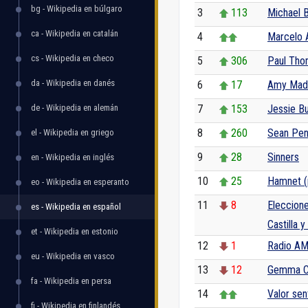
bg - Wikipedia en búlgaro
3
113
Michael B
ca - Wikipedia en catalán
4
Marcelo 
cs - Wikipedia en checo
5
306
Paul Tho
da - Wikipedia en danés
6
17
Amy Mad
de - Wikipedia en alemán
7
153
Jessie B
8
260
Sean Pe
el - Wikipedia en griego
9
28
Sinners
en - Wikipedia en inglés
10
25
Hamnet (p
eo - Wikipedia en esperanto
11
8
Eleccione
es - Wikipedia en español
Castilla 
et - Wikipedia en estonio
12
1
Radio AM
eu - Wikipedia en vasco
13
12
Gemma C
fa - Wikipedia en persa
14
Valor sen
fi - Wikipedia en finlandés