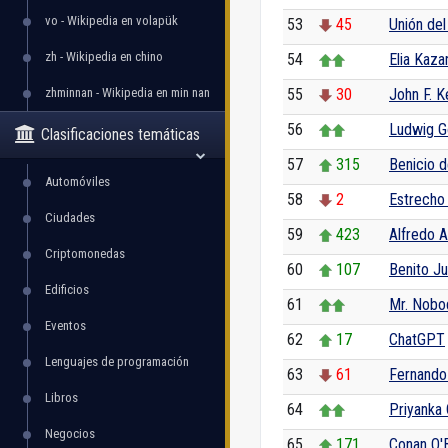
vo - Wikipedia en volapük
53
45
Unión de
zh - Wikipedia en chino
54
Elia Kaza
zhminnan - Wikipedia en min nan
55
30
John F. K
56
Ludwig G
Clasificaciones temáticas
57
315
Benicio d
Automóviles
58
2
Estrecho
Ciudades
59
423
Alfredo 
Criptomonedas
60
107
Benito J
Edificios
61
Mr. Nobo
Eventos
62
17
ChatGPT
Lenguajes de programación
63
61
Fernando 
Libros
64
Priyanka
Negocios
65
171
Conan O'