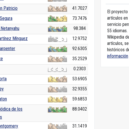
n Patricio
41.7027
El proyecto 
artículos en
 Segura
73.7476
servicio pe
 Netanyahu
98.384
55 idiomas. 
Wikipedia de
artínez Mínguez
12.9752
artículos, s
Carpenter
92.6305
históricos d
información
xe
35.2529
0.2303
orta
53.6905
ey
32.9355
aton
59.6853
iódica de los
88.0402
s
ontgomery
31.1419