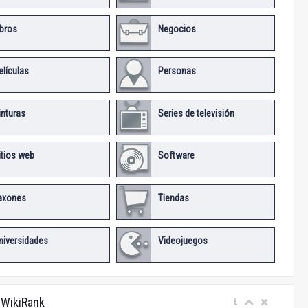
ibros
Negocios
elículas
Personas
inturas
Series de televisión
itios web
Software
axones
Tiendas
niversidades
Videojuegos
 WikiRank