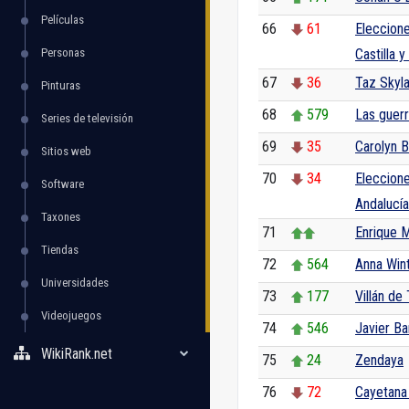
Películas
66
61
Eleccione
Personas
Castilla 
67
36
Taz Skyla
Pinturas
68
579
Las guer
Series de televisión
69
35
Carolyn 
Sitios web
70
34
Eleccion
Software
Andalucí
Taxones
71
Enrique 
Tiendas
72
564
Anna Win
Universidades
73
177
Villán de 
Videojuegos
74
546
Javier B
WikiRank.net
75
24
Zendaya
76
72
Cayetana 