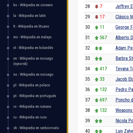
ko - Wikipedia en coreano
28
7
Jeffrey E
la - Wikipedia en latín
29
17
Clásico M
lt - Wikipedia en lituano
30
11
George 
ms - Wikipedia en malayo
31
567
Alberto D
32
Adam Pe
nl - Wikipedia en holandés
33
Barbra St
nn - Wikipedia en noruego
(nynorsk)
34
417
Teyana T
no - Wikipedia en noruego
35
33
Jacob Elo
pl - Wikipedia en polaco
36
132
Pedro Pa
pt - Wikipedia en portugués
37
697
Poncho d
ro - Wikipedia en rumano
38
132
Weapons (
ru - Wikipedia en ruso
39
Nicola Po
sh - Wikipedia en serbocroata
40
Luis Zahe