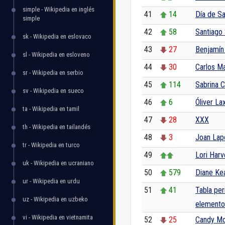
simple - Wikipedia en inglés
41
14
Día de Sa
simple
42
58
Santiago
sk - Wikipedia en eslovaco
43
27
Benjamín
sl - Wikipedia en esloveno
44
30
Carlos M
sr - Wikipedia en serbio
45
114
Sabrina 
sv - Wikipedia en sueco
46
6
Óliver La
ta - Wikipedia en tamil
47
28
XXX
th - Wikipedia en tailandés
48
3
Joan Lap
tr - Wikipedia en turco
49
Lori Harv
uk - Wikipedia en ucraniano
50
579
Diane Ke
ur - Wikipedia en urdu
51
41
Tabla per
uz - Wikipedia en uzbeko
elemento
vi - Wikipedia en vietnamita
52
25
Candy M