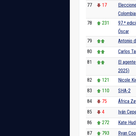
77
17
Eleccione
Colombia
78
231
97.ª edic
Óscar
79
Antonio d
80
Carlos T
81
El agente
2025)
82
121
Nicole K
83
110
SHA-2
84
75
África Za
85
4
Iván Cep
86
272
Kate Hud
87
793
Ryan Coo