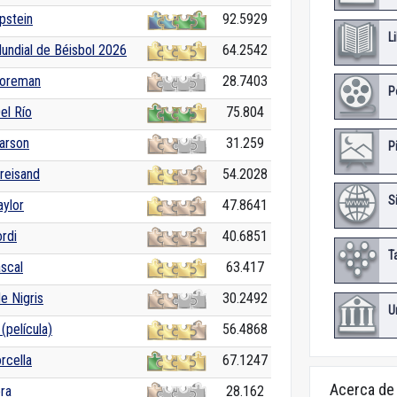
pstein
92.5929
L
undial de Béisbol 2026
64.2542
Foreman
28.7403
P
el Río
75.804
arson
31.259
P
reisand
54.2028
S
aylor
47.8641
rdi
40.6851
T
scal
63.417
e Nigris
30.2492
U
película)
56.4868
rcella
67.1247
Acerca de
ra
28.162