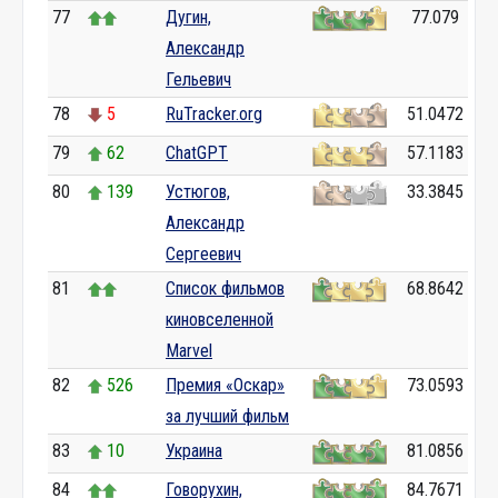
77
Дугин,
77.079
Александр
Гельевич
78
5
RuTracker.org
51.0472
79
62
ChatGPT
57.1183
80
139
Устюгов,
33.3845
Александр
Сергеевич
81
Список фильмов
68.8642
киновселенной
Marvel
82
526
Премия «Оскар»
73.0593
за лучший фильм
83
10
Украина
81.0856
84
Говорухин,
84.7671