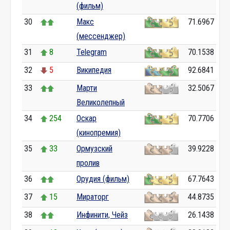
(фильм)
30
Макс
71.6967
(мессенджер)
31
8
Telegram
70.1538
32
5
Википедия
92.6841
33
Марти
32.5067
Великолепный
34
254
Оскар
70.7706
(кинопремия)
35
33
Ормузский
39.9228
пролив
36
Орудия (фильм)
67.7643
37
15
Мираторг
44.8735
38
Инфинити, Чейз
26.1438