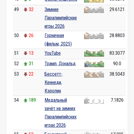
49
32
Зимние
29.6121
Паралимпийские
игры 2026
50
26
Горничная
28.8803
(фильм, 2025)
51
13
YouTube
83.3077
52
31
Трамп, Дональд
90.0
53
22
Бессетт-
38.5043
Кеннеди,
Кэролин
54
189
Медальный
7.1826
зачёт на зимних
Паралимпийских
играх 2026