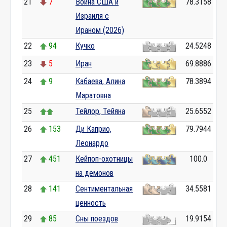
21
7
Война США и
78.3158
Израиля с
Ираном (2026)
22
94
Кучко
24.5248
23
5
Иран
69.8886
24
9
Кабаева, Алина
78.3894
Маратовна
25
Тейлор, Тейяна
25.6552
26
153
Ди Каприо,
79.7944
Леонардо
27
451
Кейпоп-охотницы
100.0
на демонов
28
141
Сентиментальная
34.5581
ценность
29
85
Сны поездов
19.9154