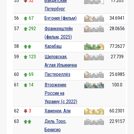
55
52
Бандитский
17.205
Петербург
56
67
Бугония (фильм)
34.6941
57
292
Франкенштейн
28.0656
(фильм, 2025)
58
Карабаш
77.2627
59
123
Шиловская,
27.739
Аглая Ильинична
60
69
Пастереллёз
25.6985
61
14
Вторжение
100.0
России на
Украину (с 2022)
62
3
Хаменеи, Али
60.2301
63
Дель Торо,
22.9157
Бенисио