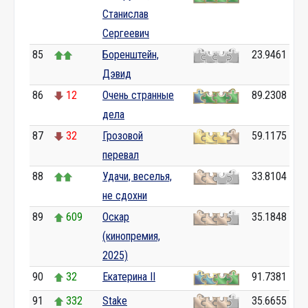
Станислав
Сергеевич
85
Боренштейн,
23.9461
Дэвид
86
12
Очень странные
89.2308
дела
87
32
Грозовой
59.1175
перевал
88
Удачи, веселья,
33.8104
не сдохни
89
609
Оскар
35.1848
(кинопремия,
2025)
90
32
Екатерина II
91.7381
91
332
Stake
35.6655