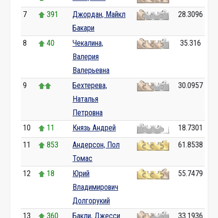
7
391
Джордан, Майкл
28.3096
Бакари
8
40
Чекалина,
35.316
Валерия
Валерьевна
9
Бехтерева,
30.0957
Наталья
Петровна
10
11
Князь Андрей
18.7301
11
853
Андерсон, Пол
61.8538
Томас
12
18
Юрий
55.7479
Владимирович
Долгорукий
13
360
Бакли, Джесси
33.1936