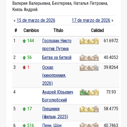
Валерия Валерьевна, Бехтерева, Наталья Петровна,
Князь Андрей.
«
15 de marzo de 2026
17 de marzo de 2026
»
#
Cambios
Título
Calidad
1
144
Господин Никто
61.6972
против Путина
2
56
Битва за битвой
40.4052
3
1
Оскар
39.8264
(кинопремия,
2026)
4
0
Андрей Юрьевич
73.93
Боголюбский
5
17
Грешники
58.4775
(фильм, 2025)
6
516
Пенн, Шон
40.7463