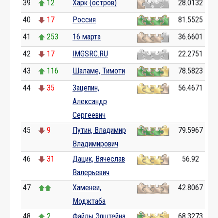
39
12
Харк (остров)
28.0132
40
17
Россия
81.5525
41
253
16 марта
36.6601
42
17
IMGSRC.RU
22.2751
43
116
Шаламе, Тимоти
78.5823
44
35
Зацепин,
56.4671
Александр
Сергеевич
45
9
Путин, Владимир
79.5967
Владимирович
46
31
Дацик, Вячеслав
56.92
Валерьевич
47
Хаменеи,
42.8067
Моджтаба
48
2
Файлы Эпштейна
68.3273