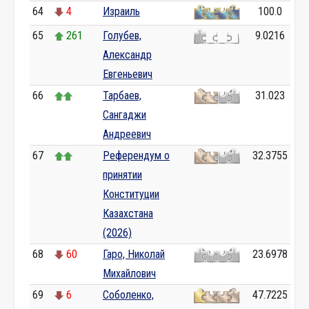
64
4
Израиль
100.0
65
261
Голубев,
9.0216
Александр
Евгеньевич
66
Тарбаев,
31.023
Сангаджи
Андреевич
67
Референдум о
32.3755
принятии
Конституции
Казахстана
(2026)
68
60
Гаро, Николай
23.6978
Михайлович
69
6
Соболенко,
47.7225