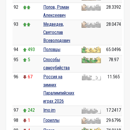
92
Попов, Роман
28.3392
Алексеевич
93
Медведев,
28.0474
Святослав
Всеволодович
94
493
Половцы
65.0496
95
5
Способы
78.97
самоубийства
96
67
Россия на
11.565
зимних
Паралимпийских
играх 2026
97
242
Imo.im
17.2417
98
1
Гориллы
29.6796