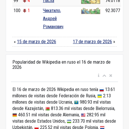
99
4
Пасха
74.0118
100
1
Чикатило,
92.3077
Андрей
Романович
«
15 de marzo de 2026
17 de marzo de 2026
»
Popularidad de Wikipedia en ruso el 16 de marzo de
2026
El 16 de marzo de 2026 Wikipedia en ruso tenía
13.61
millones de visitas desde Federación de Rusia,
2.13
millones de visitas desde Ucrania,
980.93 mil visitas
desde Kazajistán,
813.36 mil visitas desde Bielorrusia,
460.51 mil visitas desde Alemania,
282.95 mil
visitas desde Estados Unidos,
233.70 mil visitas desde
Uzbekistán,
225.52 mil visitas desde Polonia,