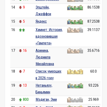
14
9
Эпштейн,
86.1538
Джеффри
15
5
Яндекс
87.2538
16
Хамнет: История,
39.1137
вдохновившая
«Гамлета»
17
16
Аринина,
35.6716
Людмила
Михайловна
18
7
Список умерших
60.0
в 2026 году
19
13
Нетаньяху,
93.226
Биньямин
20
800
Мэдиган, Эми
25.969