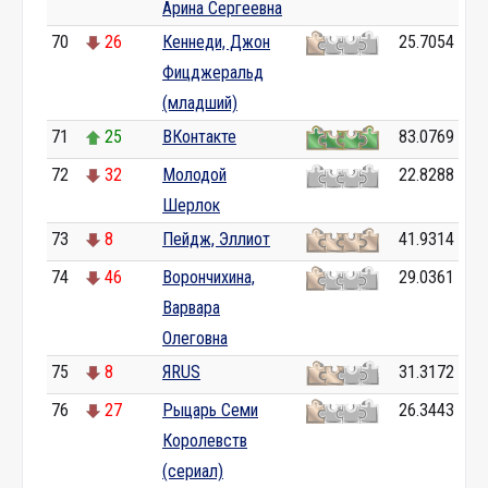
Арина Сергеевна
70
26
Кеннеди, Джон
25.7054
Фицджеральд
(младший)
71
25
ВКонтакте
83.0769
72
32
Молодой
22.8288
Шерлок
73
8
Пейдж, Эллиот
41.9314
74
46
Ворончихина,
29.0361
Варвара
Олеговна
75
8
ЯRUS
31.3172
76
27
Рыцарь Семи
26.3443
Королевств
(сериал)