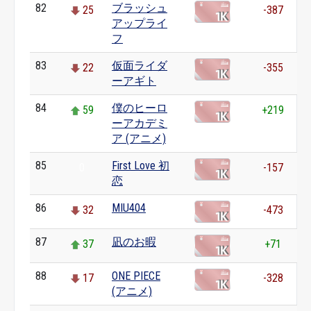
82
ブラッシュ
25
-387
アップライ
フ
83
仮面ライダ
22
-355
ーアギト
84
僕のヒーロ
59
+219
ーアカデミ
ア (アニメ)
85
First Love 初
0
-157
恋
86
MIU404
32
-473
87
凪のお暇
37
+71
88
ONE PIECE
17
-328
(アニメ)