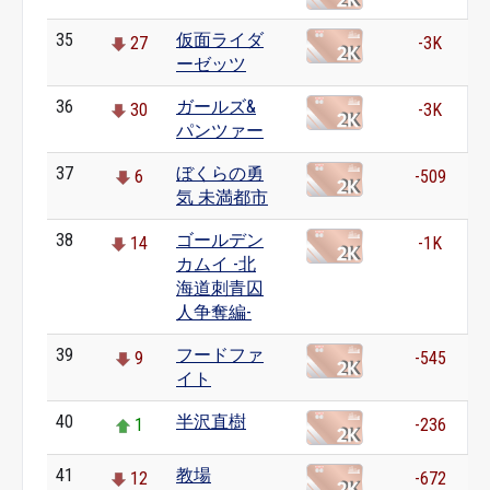
35
仮面ライダ
27
-3K
ーゼッツ
36
ガールズ&
30
-3K
パンツァー
37
ぼくらの勇
6
-509
気 未満都市
38
ゴールデン
14
-1K
カムイ -北
海道刺青囚
人争奪編-
39
フードファ
9
-545
イト
40
半沢直樹
1
-236
41
教場
12
-672