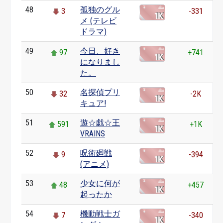
48
孤独のグル
3
-331
メ (テレビ
ドラマ)
49
今日、好き
97
+741
になりまし
た。
50
名探偵プリ
32
-2K
キュア!
51
遊☆戯☆王
591
+1K
VRAINS
52
呪術廻戦
9
-394
(アニメ)
53
少女に何が
48
+457
起ったか
54
機動戦士ガ
7
-340