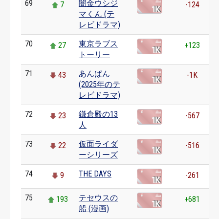
69
闇金ウシジ
7
-124
マくん (テ
レビドラマ)
70
東京ラブス
27
+123
トーリー
71
あんぱん
43
-1K
(2025年のテ
レビドラマ)
72
鎌倉殿の13
23
-567
人
73
仮面ライダ
22
-516
ーシリーズ
74
THE DAYS
9
-261
75
テセウスの
193
+681
船 (漫画)