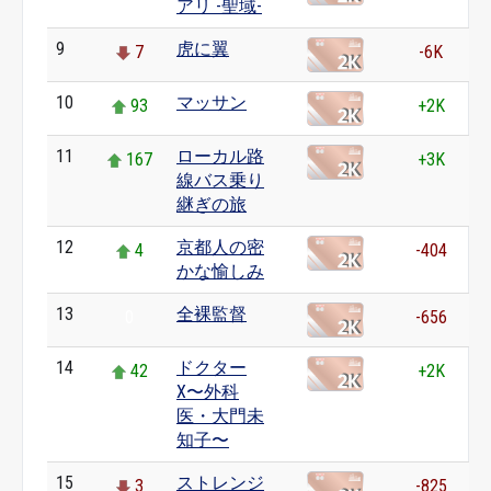
アリ -聖域-
9
虎に翼
7
-6K
10
マッサン
93
+2K
11
ローカル路
167
+3K
線バス乗り
継ぎの旅
12
京都人の密
4
-404
かな愉しみ
13
全裸監督
0
-656
14
ドクター
42
+2K
X〜外科
医・大門未
知子〜
15
ストレンジ
3
-825