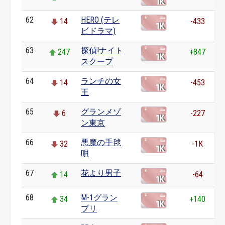
62
HERO (テレ
14
-433
ビドラマ)
63
探偵!ナイト
247
+847
スクープ
64
ランチの女
14
-453
王
65
グランメゾ
6
-227
ン東京
66
悪魔の手毬
32
-1K
唄
67
花より男子
14
-64
68
M-1グラン
34
+140
プリ