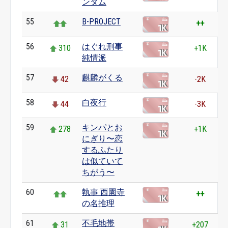
ンダム
55
B-PROJECT
++
56
はぐれ刑事
310
+1K
純情派
57
麒麟がくる
42
-2K
58
白夜行
44
-3K
59
キンパとお
278
+1K
にぎり〜恋
するふたり
は似ていて
ちがう〜
60
執事 西園寺
++
の名推理
61
不毛地帯
31
+207