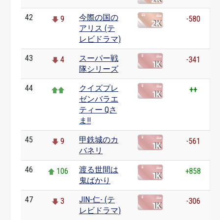
42
今際の国の
9
-580
アリス (テ
レビドラマ)
43
スーパー戦
4
-341
隊シリーズ
44
クイズプレ
++
ゼンバラエ
ティー Qさ
ま!!
45
甲鉄城のカ
9
-561
バネリ
46
渡る世間は
106
+858
鬼ばかり
47
JIN-仁- (テ
3
-306
レビドラマ)