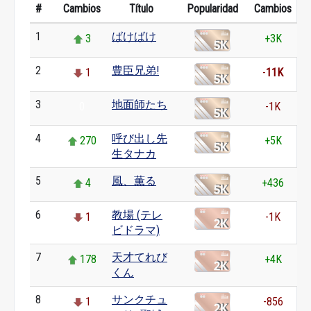
#
Cambios
Título
Popularidad
Cambios
1
ばけばけ
3
+3K
2
豊臣兄弟!
1
-
11K
3
地面師たち
0
-1K
4
呼び出し先
270
+5K
生タナカ
5
風、薫る
4
+436
6
教場 (テレ
1
-1K
ビドラマ)
7
天才てれび
178
+4K
くん
8
サンクチュ
1
-856