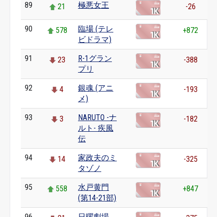
89
極悪女王
21
-26
90
臨場 (テレ
578
+872
ビドラマ)
91
R-1グラン
23
-388
プリ
92
銀魂 (アニ
4
-193
メ)
93
NARUTO -ナ
3
-182
ルト- 疾風
伝
94
家政夫のミ
14
-325
タゾノ
95
水戸黄門
558
+847
(第14-21部)
96
日曜劇場