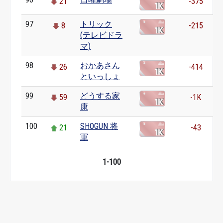
21
-375
97
トリック
8
-215
(テレビドラ
マ)
98
おかあさん
26
-414
といっしょ
99
どうする家
59
-1K
康
100
SHOGUN 将
21
-43
軍
1-100