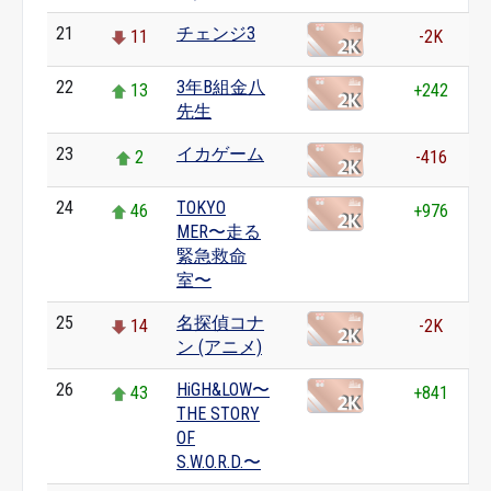
21
チェンジ3
11
-2K
22
3年B組金八
13
+242
先生
23
イカゲーム
2
-416
24
TOKYO
46
+976
MER〜走る
緊急救命
室〜
25
名探偵コナ
14
-2K
ン (アニメ)
26
HiGH&LOW〜
43
+841
THE STORY
OF
S.W.O.R.D.〜