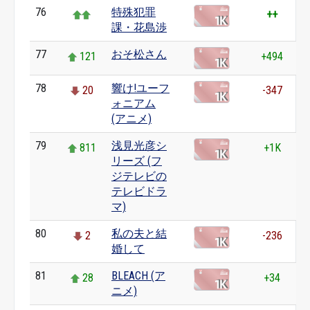
76
特殊犯罪
++
課・花島渉
77
おそ松さん
121
+494
78
響け!ユーフ
20
-347
ォニアム
(アニメ)
79
浅見光彦シ
811
+1K
リーズ (フ
ジテレビの
テレビドラ
マ)
80
私の夫と結
2
-236
婚して
81
BLEACH (ア
28
+34
ニメ)