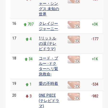
ャー・シン
グス 未知の
世界
16
クレイジー
707
+3K
ジャーニー
17
1リットル
4
-177
の涙 (テレ
ビドラマ)
18
コード・ブ
34
+1K
ルー -ドク
ターヘリ緊
急救命-
19
愛の不時着
1
-534
20
ONE PIECE
3
-982
(テレビドラ
マ)