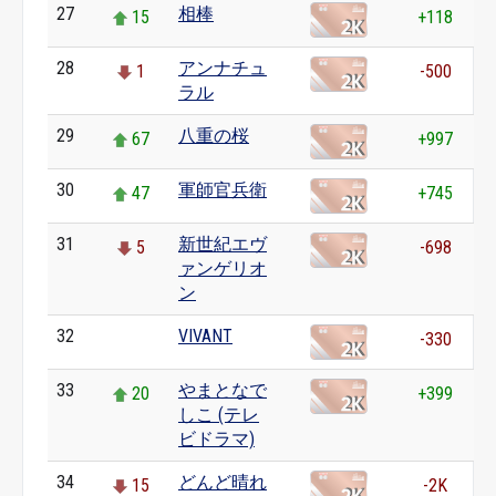
27
相棒
15
+118
28
アンナチュ
1
-500
ラル
29
八重の桜
67
+997
30
軍師官兵衛
47
+745
31
新世紀エヴ
5
-698
ァンゲリオ
ン
32
VIVANT
0
-330
33
やまとなで
20
+399
しこ (テレ
ビドラマ)
34
どんど晴れ
15
-2K