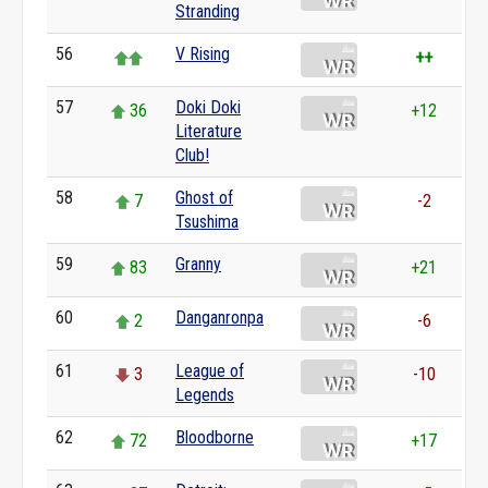
Stranding
56
V Rising
++
57
Doki Doki
36
+12
Literature
Club!
58
Ghost of
7
-2
Tsushima
59
Granny
83
+21
60
Danganronpa
2
-6
61
League of
3
-10
Legends
62
Bloodborne
72
+17