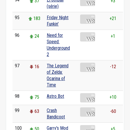
37
+3
(série)
95
Friday Night
183
+21
Funkin'
96
Need for
24
+1
Speed:
Underground
2
97
The Legend
16
-12
of Zelda:
Ocarina of
Time
98
Astro Bot
75
+10
99
Crash
63
-60
Bandicoot
100
Garry's Mod
50
+5