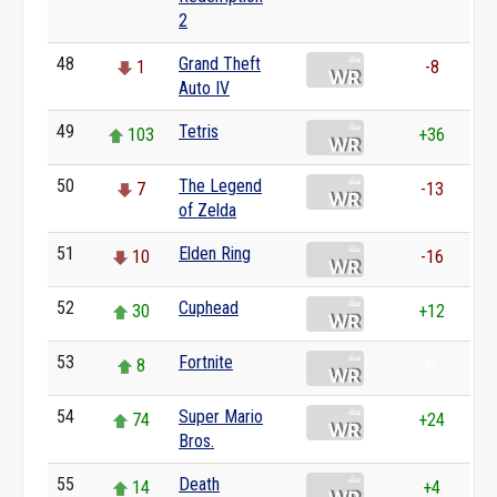
2
48
Grand Theft
1
-8
Auto IV
49
Tetris
103
+36
50
The Legend
7
-13
of Zelda
51
Elden Ring
10
-16
52
Cuphead
30
+12
53
Fortnite
8
0
54
Super Mario
74
+24
Bros.
55
Death
14
+4