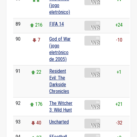
(jogo
eletrônico)
89
FIFA 14
216
+24
90
God of War
7
-10
(jogo
eletrônico
de 2005)
91
Resident
22
+1
Evil: The
Darkside
Chronicles
92
The Witcher
176
+21
3: Wild Hunt
93
Uncharted
40
-32
94
EFootball