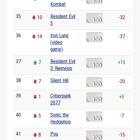
Kombat
35
Resident Evil
10
-32
5
36
Iron Lung
14
-37
(vídeo
game)
37
Resident Evil
7
+15
3: Nemesis
38
Silent Hill
7
-20
39
Cyberpunk
1
+5
2077
40
Sonic the
5
-7
Hedgehog
41
Pou
8
-15