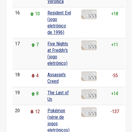
Veronica
16
Resident Evil
10
+18
(jogo
eletrônico
de 1996)
17
Five Nights
7
+11
at Freddy's
(jogo
eletrônico)
18
Assassin's
4
-55
Creed
19
The Last of
8
+14
Us
20
Pokémon
12
-137
(série de
jogos
eletrônicos)