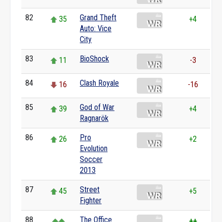
82
Grand Theft
35
+4
Auto: Vice
City
83
BioShock
11
-3
84
Clash Royale
16
-16
85
God of War
39
+4
Ragnarök
86
Pro
26
+2
Evolution
Soccer
2013
87
Street
45
+5
Fighter
88
The Office
++