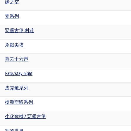
缘之空
零系列
惡靈古堡 村莊
杀戮尖塔
燕云十六声
Fate/stay night
皮克敏系列
槍彈辯駁系列
生化危機7 惡靈古堡
我的世界