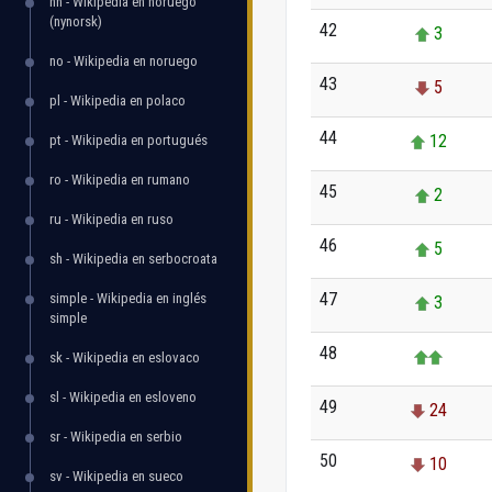
nn - Wikipedia en noruego
(nynorsk)
42
3
no - Wikipedia en noruego
43
5
pl - Wikipedia en polaco
44
12
pt - Wikipedia en portugués
ro - Wikipedia en rumano
45
2
ru - Wikipedia en ruso
46
5
sh - Wikipedia en serbocroata
47
simple - Wikipedia en inglés
3
simple
48
sk - Wikipedia en eslovaco
sl - Wikipedia en esloveno
49
24
sr - Wikipedia en serbio
50
10
sv - Wikipedia en sueco