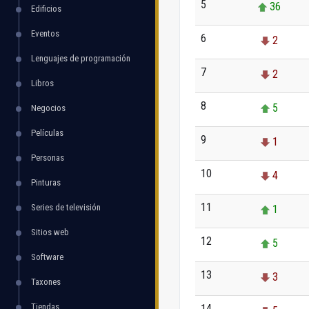
5
36
Edificios
Eventos
6
2
Lenguajes de programación
7
2
Libros
8
5
Negocios
Películas
9
1
Personas
10
4
Pinturas
11
Series de televisión
1
Sitios web
12
5
Software
13
3
Taxones
Tiendas
14