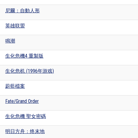
尼爾：自動人形
英雄联盟
鳴潮
生化危機4 重製版
生化危机 (1996年游戏)
蔚藍檔案
Fate/Grand Order
生化危機 聖女密碼
明日方舟：终末地