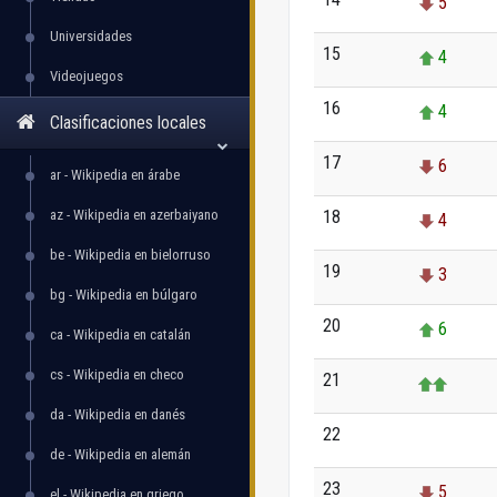
5
Universidades
15
4
Videojuegos
16
4
Clasificaciones locales
17
6
ar - Wikipedia en árabe
az - Wikipedia en azerbaiyano
18
4
be - Wikipedia en bielorruso
19
3
bg - Wikipedia en búlgaro
20
6
ca - Wikipedia en catalán
cs - Wikipedia en checo
21
da - Wikipedia en danés
22
0
de - Wikipedia en alemán
23
5
el - Wikipedia en griego