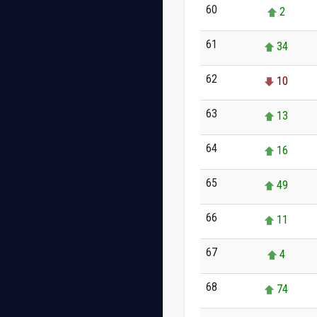
60
2
61
34
62
10
63
13
64
16
65
49
66
11
67
4
68
74