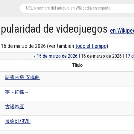
opularidad de videojuegos
en Wikipe
n 16 de marzo de 2026 (ver también
todo el tiempo
)
«
15 de marzo de 2026
| 16 de marzo de 2026 |
17 d
Título
惡靈古堡 安魂曲
零～红蝶～
古诺希亚
最终幻想VIII