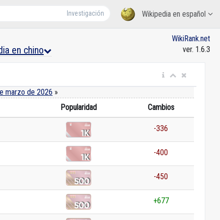
Investigación
Wikipedia en español
WikiRank.net
dia en chino
ver. 1.6.3
e marzo de 2026
»
Popularidad
Cambios
-336
-400
-450
+677