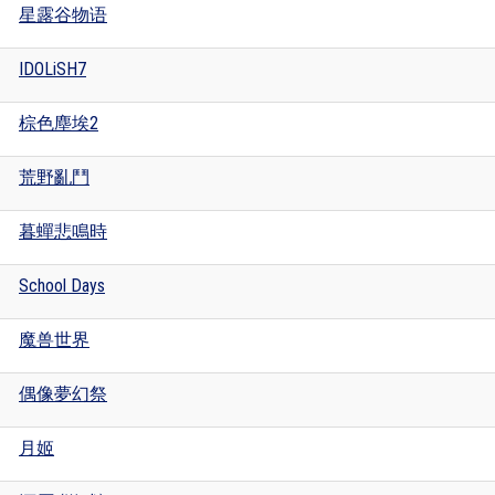
星露谷物语
IDOLiSH7
棕色塵埃2
荒野亂鬥
暮蟬悲鳴時
School Days
魔兽世界
偶像夢幻祭
月姬