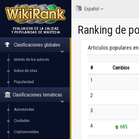
Español
Ranking de p
EVALUACIÓN DE LA CALIDAD
Y POPULARIDAD DE WIKIPEDIA
WikiRank
Clasificaciones globales
Articulos populares e
Interés de los autores
#
Cambios
Índice de citas
1
0
Popularidad
Clasificaciones temáticas
2
0
Automóviles
3
0
Ciudades
4
685
Criptomonedas