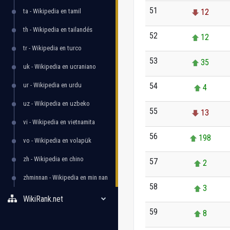
51
ta - Wikipedia en tamil
12
th - Wikipedia en tailandés
52
12
tr - Wikipedia en turco
53
35
uk - Wikipedia en ucraniano
ur - Wikipedia en urdu
54
4
uz - Wikipedia en uzbeko
55
13
vi - Wikipedia en vietnamita
56
198
vo - Wikipedia en volapük
zh - Wikipedia en chino
57
2
zhminnan - Wikipedia en min nan
58
3
WikiRank.net
59
8