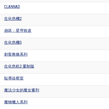
CLANNAD
生化危機2
崩坏：星穹铁道
生化危機5
刺客教條系列
生化危机2 重制版
耻辱诊察室
魔法少女的魔女審判
魔物獵人系列