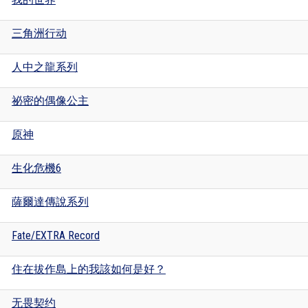
三角洲行动
人中之龍系列
祕密的偶像公主
原神
生化危機6
薩爾達傳說系列
Fate/EXTRA Record
住在拔作島上的我該如何是好？
无畏契约