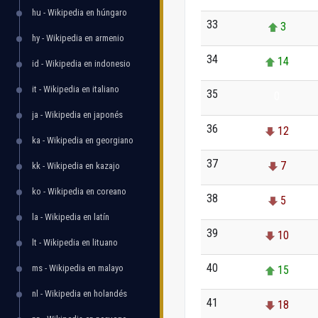
hu - Wikipedia en húngaro
33
3
hy - Wikipedia en armenio
34
14
id - Wikipedia en indonesio
it - Wikipedia en italiano
35
0
ja - Wikipedia en japonés
36
12
ka - Wikipedia en georgiano
37
7
kk - Wikipedia en kazajo
ko - Wikipedia en coreano
38
5
la - Wikipedia en latín
39
10
lt - Wikipedia en lituano
40
ms - Wikipedia en malayo
15
nl - Wikipedia en holandés
41
18