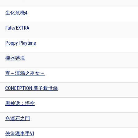
生化危機4
Fate/EXTRA
Poppy Playtime
機器磚塊
零～濡鸦之巫女～
CONCEPTION 產子救世錄
黑神话：悟空
命運石之門
俠盜獵車手VI