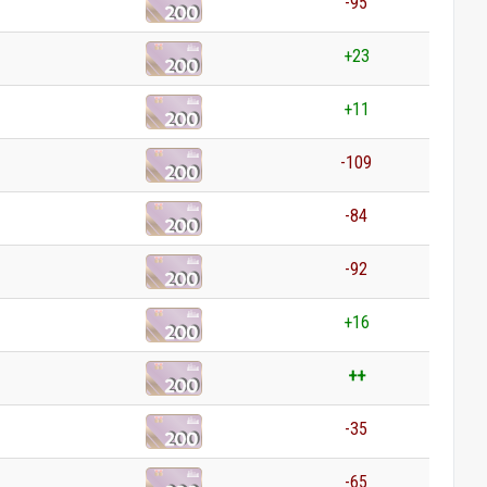
-95
+23
+11
-109
-84
-92
+16
++
-35
-65