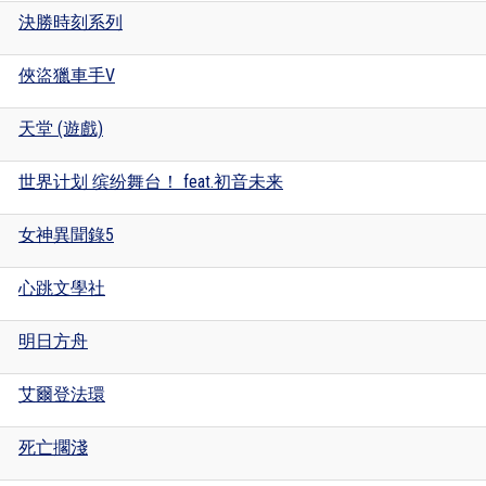
決勝時刻系列
俠盜獵車手V
天堂 (遊戲)
世界计划 缤纷舞台！ feat.初音未来
女神異聞錄5
心跳文學社
明日方舟
艾爾登法環
死亡擱淺